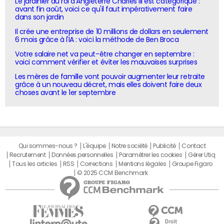
Le jardinier du roi d'Angleterre Charles III est catégorique :
avant fin août, voici ce qu'il faut impérativement faire
dans son jardin
Il crée une entreprise de 10 millions de dollars en seulement
6 mois grâce à l'IA : voici la méthode de Ben Broca
Votre salaire net va peut-être changer en septembre :
voici comment vérifier et éviter les mauvaises surprises
Les mères de famille vont pouvoir augmenter leur retraite
grâce à un nouveau décret, mais elles doivent faire deux
choses avant le 1er septembre
Qui sommes-nous ?
L'équipe
Notre société
Publicité
Contact
Recrutement
Données personnelles
Paramétrer les cookies
Gérer Utiq
Tous les articles
RSS
Corrections
Mentions légales
Groupe Figaro
© 2025 CCM Benchmark