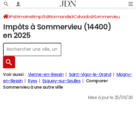
Patrimoine
Impôts
Normandie
Calvados
Sommervieu
Impôts à Sommervieu (14400)
Impôt sur le revenu
en 2025
Voir aussi :
Vienne-en-Bessin
Saint-Vigor-le-Grand
Magny-
en-Bessin
Ryes
Esquay-sur-Seulles
Comparer
Sommervieu à une autre ville
Mise à jour le 25/06/26