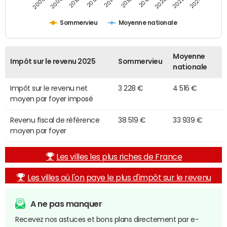
2014
2024
2010
2020
2012
2022
2006
2016
2008
2018
Sommervieu
Moyenne nationale
Moyenne
Impôt sur le revenu 2025
Sommervieu
nationale
Impôt sur le revenu net
3 228 €
4 516 €
moyen par foyer imposé
Revenu fiscal de référence
38 519 €
33 939 €
moyen par foyer
Les villes les plus riches de France
Les villes où l'on paye le plus d'impôt sur le revenu
A ne pas manquer
Recevez nos astuces et bons plans directement par e-