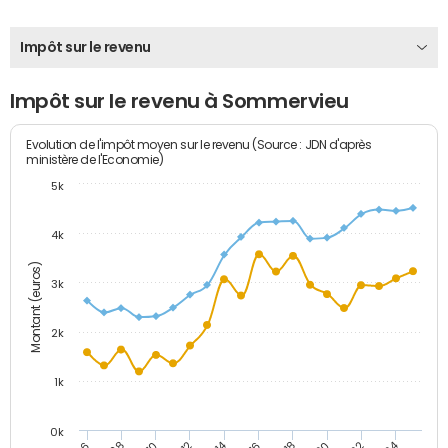
Impôt sur le revenu
Impôt sur le revenu à Sommervieu
Evolution de l'impôt moyen sur le revenu (Source : JDN d'après
ministère de l'Economie)
5k
4k
Montant (euros)
3k
2k
1k
0k