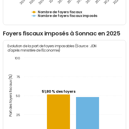
2009
2023
2017
2011
2025
2005
2019
2013
2007
2021
2015
Nombre de foyers fiscaux
Nombre de foyers fiscaux imposés
Foyers fiscaux imposés à Sonnac en 2025
Evolution de la part de foyers imposables (Source : JDN
d'après ministère de l'Economie)
100
Part des foyers fiscaux (%)
75
51,80 % des foyers
50
25