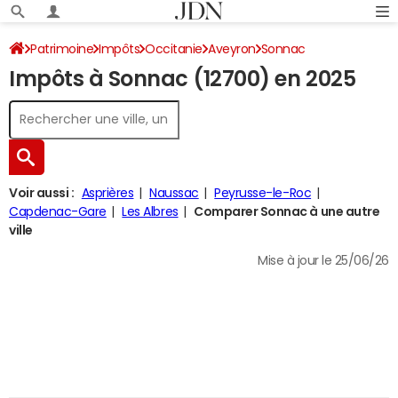
Patrimoine
Impôts
Occitanie
Aveyron
Sonnac
Impôts à Sonnac (12700) en 2025
Impôt sur le revenu
Voir aussi :
Asprières
Naussac
Peyrusse-le-Roc
Capdenac-Gare
Les Albres
Comparer Sonnac à une autre
ville
Mise à jour le 25/06/26