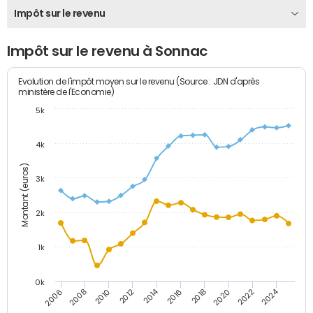
Impôt sur le revenu
Impôt sur le revenu à Sonnac
Evolution de l'impôt moyen sur le revenu (Source : JDN d'après
ministère de l'Economie)
5k
4k
Montant (euros)
3k
2k
1k
0k
2014
2024
2010
2020
2012
2022
2006
2016
2008
2018