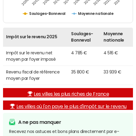
2014
2024
2010
2020
2006
2016
2012
2022
2008
2018
Soulages-Bonneval
Moyenne nationale
Soulages-
Moyenne
Impôt sur le revenu 2025
Bonneval
nationale
Impôt sur le revenu net
4 785 €
4 516 €
moyen par foyer imposé
Revenu fiscal de référence
35 800 €
33 939 €
moyen par foyer
Les villes les plus riches de France
Les villes où l'on paye le plus d'impôt sur le revenu
A ne pas manquer
Recevez nos astuces et bons plans directement par e-