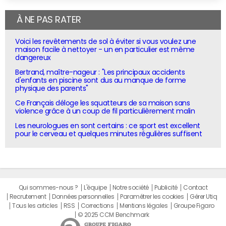
À NE PAS RATER
Voici les revêtements de sol à éviter si vous voulez une
maison facile à nettoyer - un en particulier est même
dangereux
Bertrand, maître-nageur : "Les principaux accidents
d'enfants en piscine sont dus au manque de forme
physique des parents"
Ce Français déloge les squatteurs de sa maison sans
violence grâce à un coup de fil particulièrement malin
Les neurologues en sont certains : ce sport est excellent
pour le cerveau et quelques minutes régulières suffisent
Qui sommes-nous ?
L'équipe
Notre société
Publicité
Contact
Recrutement
Données personnelles
Paramétrer les cookies
Gérer Utiq
Tous les articles
RSS
Corrections
Mentions légales
Groupe Figaro
© 2025 CCM Benchmark