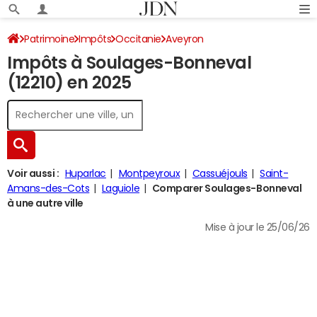
Patrimoine
Impôts
Occitanie
Aveyron
Impôts à Soulages-Bonneval
Soulages-Bonneval
Impôt sur le revenu
(12210) en 2025
Voir aussi :
Huparlac
Montpeyroux
Cassuéjouls
Saint-
Amans-des-Cots
Laguiole
Comparer Soulages-Bonneval
à une autre ville
Mise à jour le 25/06/26