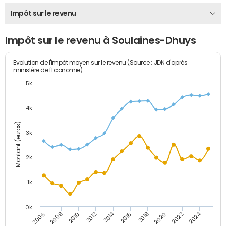
Impôt sur le revenu
Impôt sur le revenu à Soulaines-Dhuys
Evolution de l'impôt moyen sur le revenu (Source : JDN d'après
ministère de l'Economie)
5k
4k
Montant (euros)
3k
2k
1k
0k
2014
2024
2010
2020
2012
2022
2006
2016
2008
2018