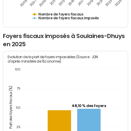
2009
2023
2017
2011
2025
2005
2019
2013
2007
2021
2015
Nombre de foyers fiscaux
Nombre de foyers fiscaux imposés
Foyers fiscaux imposés à Soulaines-Dhuys
en 2025
Evolution de la part de foyers imposables (Source : JDN
d'après ministère de l'Economie)
100
Part des foyers fiscaux (%)
75
48,10 % des foyers
50
25