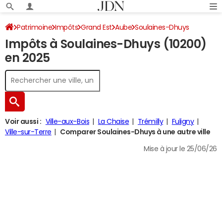
Patrimoine
Impôts
Grand Est
Aube
Soulaines-Dhuys
Impôts à Soulaines-Dhuys (10200)
Impôt sur le revenu
en 2025
Voir aussi :
Ville-aux-Bois
La Chaise
Trémilly
Fuligny
Ville-sur-Terre
Comparer Soulaines-Dhuys à une autre ville
Mise à jour le 25/06/26