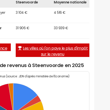
Steenvoorde
Moyenne nationale
oyer
3 104 €
4 516 €
r
31 906 €
33 939 €
rance
Les villes où l'on paye le plus d'impôt
sur le revenu
u de revenus à Steenvoorde en 2025
enus (source : JDN d'après ministère de l'Economie)