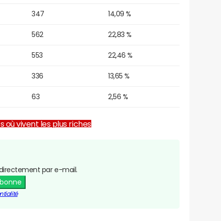
347
14,09 %
562
22,83 %
553
22,46 %
336
13,65 %
63
2,56 %
es où vivent les plus riches
directement par e-mail.
abonne
tialité