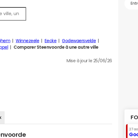
ghem
Winnezeele
Eecke
Godewaersvelde
ppel
Comparer Steenvoorde à une autre ville
Mise à jour le 25/06/26
FO
x
27 a
eenvoorde
Goo