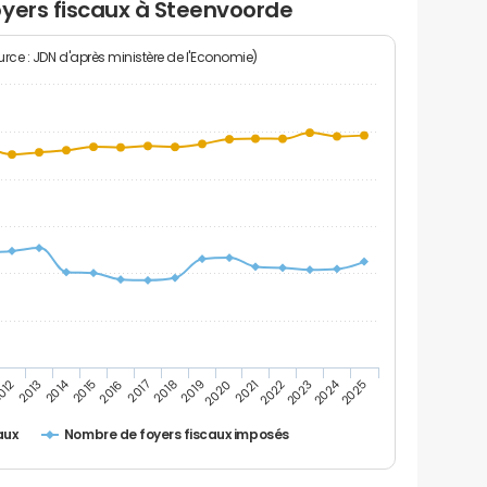
oyers fiscaux à Steenvoorde
rce : JDN d'après ministère de l'Economie)
2014
2024
2013
2023
012
2022
2021
2020
2019
2018
2017
2016
2015
2025
Nombre de foyers fiscaux imposés
aux