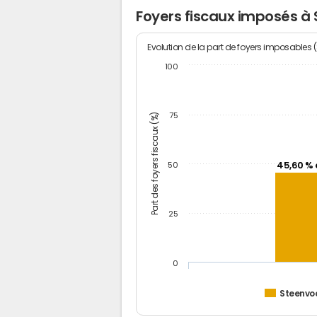
Foyers fiscaux imposés à
Evolution de la part de foyers imposables 
100
Part des foyers fiscaux (%)
75
45,60 % 
50
25
0
Steenvo