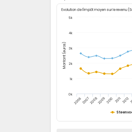
Evolution de l'impôt moyen sur le revenu (
5k
4k
Montant (euros)
3k
2k
1k
0k
2006
2007
2008
2009
2010
2011
2012
2
Steenvo