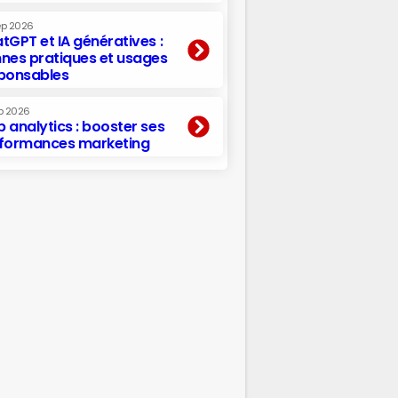
ep 2026
tGPT et IA génératives :
nes pratiques et usages
ponsables
p 2026
 analytics : booster ses
formances marketing