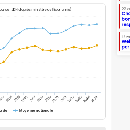
03 s
Source : JDN d'après ministère de l'Economie)
Cha
bon
res
21 se
Web
per
2014
2024
013
2015
2016
2017
2018
2019
2020
2021
2022
2023
2025
orde
Moyenne nationale