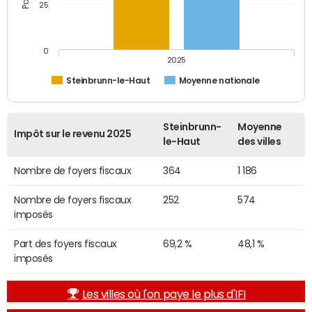
25
0
2025
Steinbrunn-le-Haut
Moyenne nationale
Steinbrunn-
Moyenne
Impôt sur le revenu 2025
le-Haut
des villes
Nombre de foyers fiscaux
364
1 186
Nombre de foyers fiscaux
252
574
imposés
Part des foyers fiscaux
69,2 %
48,1 %
imposés
Les villes où l'on paye le plus d'IFI