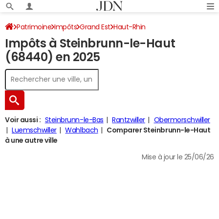
Patrimoine
Impôts
Grand Est
Haut-Rhin
Impôts à Steinbrunn-le-Haut
Steinbrunn-le-Haut
Impôt sur le revenu
(68440) en 2025
Voir aussi :
Steinbrunn-le-Bas
Rantzwiller
Obermorschwiller
Luemschwiller
Wahlbach
Comparer Steinbrunn-le-Haut
à une autre ville
Mise à jour le 25/06/26