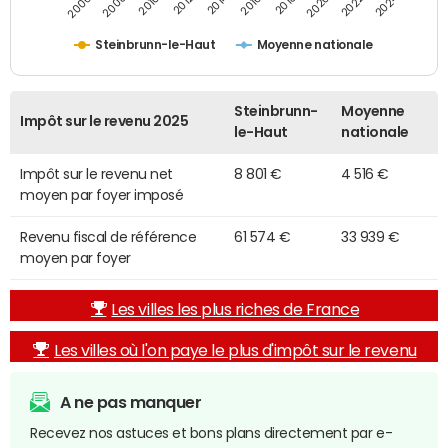
2014
2024
2006
2008
2010
2012
2016
2018
2020
2022
Steinbrunn-le-Haut
Moyenne nationale
Steinbrunn-
Moyenne
Impôt sur le revenu 2025
le-Haut
nationale
Impôt sur le revenu net
8 801 €
4 516 €
moyen par foyer imposé
Revenu fiscal de référence
61 574 €
33 939 €
moyen par foyer
Les villes les plus riches de France
Les villes où l'on paye le plus d'impôt sur le revenu
A ne pas manquer
Recevez nos astuces et bons plans directement par e-