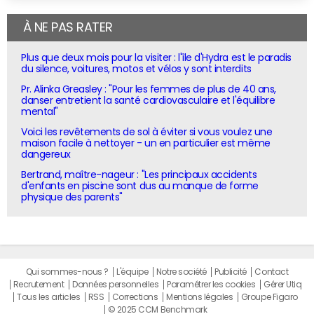
À NE PAS RATER
Plus que deux mois pour la visiter : l'île d'Hydra est le paradis
du silence, voitures, motos et vélos y sont interdits
Pr. Alinka Greasley : "Pour les femmes de plus de 40 ans,
danser entretient la santé cardiovasculaire et l'équilibre
mental"
Voici les revêtements de sol à éviter si vous voulez une
maison facile à nettoyer - un en particulier est même
dangereux
Bertrand, maître-nageur : "Les principaux accidents
d'enfants en piscine sont dus au manque de forme
physique des parents"
Qui sommes-nous ?
L'équipe
Notre société
Publicité
Contact
Recrutement
Données personnelles
Paramétrer les cookies
Gérer Utiq
Tous les articles
RSS
Corrections
Mentions légales
Groupe Figaro
© 2025 CCM Benchmark