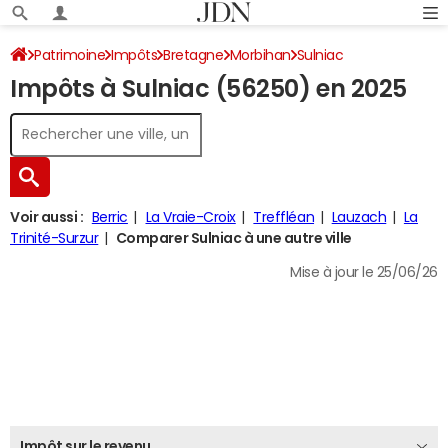
Patrimoine
Impôts
Bretagne
Morbihan
Sulniac
Impôts à Sulniac (56250) en 2025
Impôt sur le revenu
Voir aussi :
Berric
La Vraie-Croix
Treffléan
Lauzach
La
Trinité-Surzur
Comparer Sulniac à une autre ville
Mise à jour le 25/06/26
Impôt sur le revenu