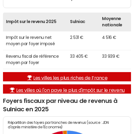
Moyenne
Impôt sur le revenu 2025
Sulniac
nationale
Impôt sur le revenu net
2 531 €
4 516 €
moyen par foyer imposé
Revenu fiscal de référence
33 405 €
33 939 €
moyen par foyer
Les villes les plus riches de France
Les villes où l'on paye le plus d'impôt sur le revenu
Foyers fiscaux par niveau de revenus à
Sulniac en 2025
Répartition des foyers par tranches de revenus (source : JDN
d'après ministère de l'Economie)