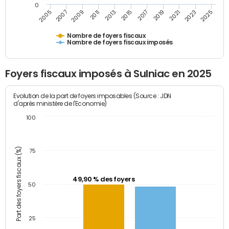
0
2023
2005
2009
2013
2017
2021
2025
2007
2011
2015
2019
Nombre de foyers fiscaux
Nombre de foyers fiscaux imposés
Foyers fiscaux imposés à Sulniac en 2025
Evolution de la part de foyers imposables (Source : JDN
d'après ministère de l'Economie)
100
Part des foyers fiscaux (%)
75
49,90 % des foyers
50
25