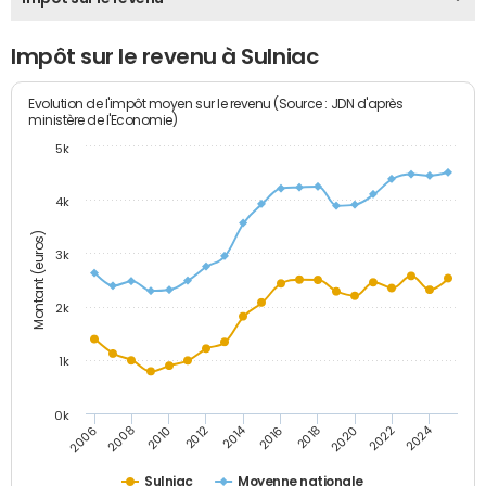
Impôt sur le revenu à Sulniac
Evolution de l'impôt moyen sur le revenu (Source : JDN d'après
ministère de l'Economie)
5k
4k
Montant (euros)
3k
2k
1k
0k
2014
2024
2010
2020
2012
2022
2006
2016
2008
2018
Sulniac
Moyenne nationale