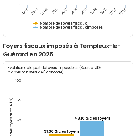
0
2009
2023
2017
2011
2025
2005
2019
2013
2007
2021
2015
Nombre de foyers fiscaux
Nombre de foyers fiscaux imposés
Foyers fiscaux imposés à Templeux-le-
Guérard en 2025
Evolution de la part de foyers imposables (Source : JDN
d'après ministère de l'Economie)
100
Part des foyers fiscaux (%)
75
48,10 % des foyers
50
31,60 % des foyers