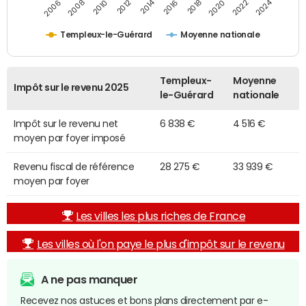
2014
2024
2010
2020
2012
2022
2006
2016
2008
2018
Templeux-le-Guérard
Moyenne nationale
Templeux-
Moyenne
Impôt sur le revenu 2025
le-Guérard
nationale
Impôt sur le revenu net
6 838 €
4 516 €
moyen par foyer imposé
Revenu fiscal de référence
28 275 €
33 939 €
moyen par foyer
Les villes les plus riches de France
Les villes où l'on paye le plus d'impôt sur le revenu
A ne pas manquer
Recevez nos astuces et bons plans directement par e-