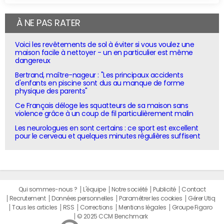
À NE PAS RATER
Voici les revêtements de sol à éviter si vous voulez une
maison facile à nettoyer - un en particulier est même
dangereux
Bertrand, maître-nageur : "Les principaux accidents
d'enfants en piscine sont dus au manque de forme
physique des parents"
Ce Français déloge les squatteurs de sa maison sans
violence grâce à un coup de fil particulièrement malin
Les neurologues en sont certains : ce sport est excellent
pour le cerveau et quelques minutes régulières suffisent
Qui sommes-nous ?
L'équipe
Notre société
Publicité
Contact
Recrutement
Données personnelles
Paramétrer les cookies
Gérer Utiq
Tous les articles
RSS
Corrections
Mentions légales
Groupe Figaro
© 2025 CCM Benchmark