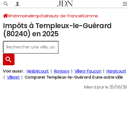
Patrimoine
Impôts
Hauts-de-France
Somme
Impôts à Templeux-le-Guérard
Templeux-le-Guérard
Impôt sur le revenu
(80240) en 2025
Voir aussi :
Hesbécourt
Ronssoy
Villers-Faucon
Hargicourt
Villeret
Comparer Templeux-le-Guérard à une autre ville
Mise à jour le 25/06/26