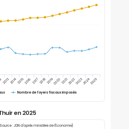
2014
2024
2019
2021
2023
2025
12
2016
2018
2020
2022
2013
2015
2017
Nombre de foyers fiscaux imposés
aux
Thuir en 2025
(Source : JDN d'après ministère de l'Economie)