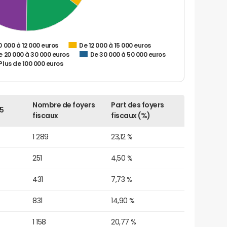
0 000 à 12 000 euros
De 12 000 à 15 000 euros
e 20 000 à 30 000 euros
De 30 000 à 50 000 euros
Plus de 100 000 euros
Nombre de foyers
Part des foyers
5
fiscaux
fiscaux (%)
1 289
23,12 %
251
4,50 %
431
7,73 %
831
14,90 %
1 158
20,77 %