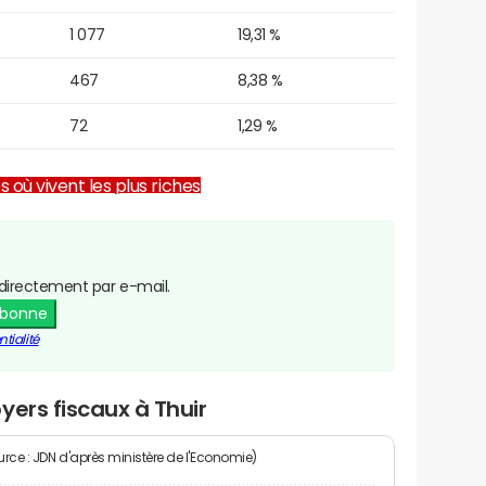
1 077
19,31 %
467
8,38 %
72
1,29 %
es où vivent les plus riches
directement par e-mail.
abonne
tialité
yers fiscaux à Thuir
rce : JDN d'après ministère de l'Economie)