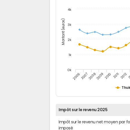
4k
Montant (euros)
3k
2k
1k
0k
2006
2007
2008
2009
2010
2011
2012
2
Thui
Impôt sur le revenu 2025
Impôt sur le revenu net moyen par f
imposé