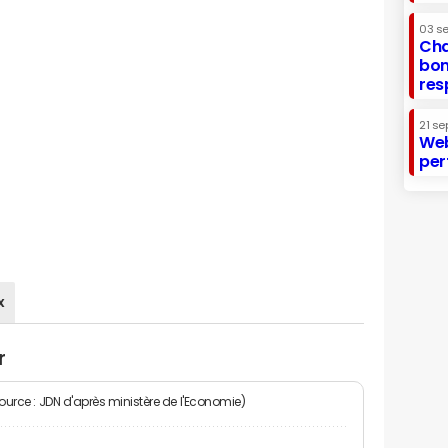
03 s
Cha
bon
res
21 se
Web
per
x
r
Source : JDN d'après ministère de l'Economie)