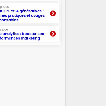
ep 2026
tGPT et IA génératives :
nes pratiques et usages
ponsables
p 2026
 analytics : booster ses
formances marketing