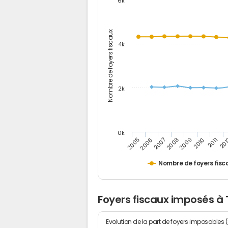
6k
Nombre de foyers fiscaux
4k
2k
0k
2006
2008
2010
20
2005
2007
2009
2011
Nombre de foyers fisc
Foyers fiscaux imposés à 
Evolution de la part de foyers imposables 