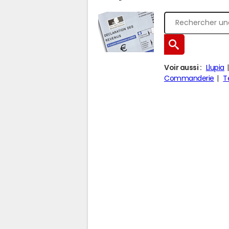
Voir aussi :
Llupia
Commanderie
T