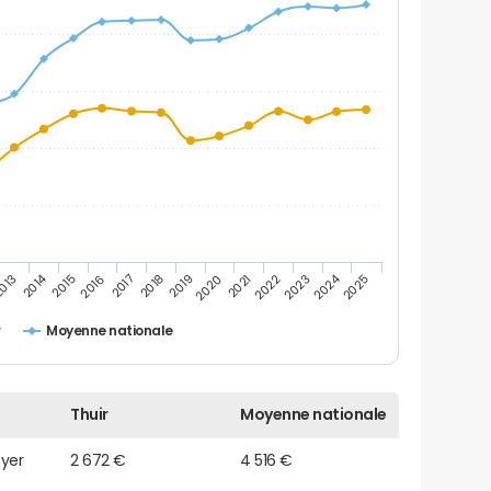
2014
2024
013
2015
2016
2017
2018
2019
2020
2021
2022
2023
2025
r
Moyenne nationale
Thuir
Moyenne nationale
oyer
2 672 €
4 516 €