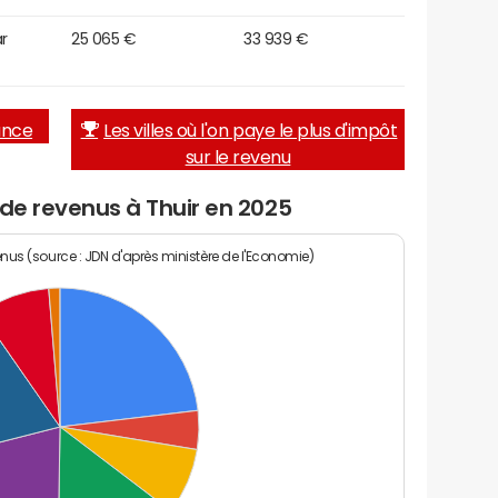
r
25 065 €
33 939 €
rance
Les villes où l'on paye le plus d'impôt
sur le revenu
 de revenus à Thuir en 2025
enus (source : JDN d'après ministère de l'Economie)