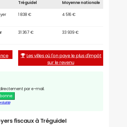
Tréguidel
Moyenne nationale
oyer
1 838 €
4 516 €
r
31 367 €
33 939 €
rance
Les villes où l'on paye le plus d'impôt
sur le revenu
directement par e-mail.
abonne
tialité
yers fiscaux à Tréguidel