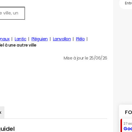
gnaux
Lantic
Pléguien
Lanvollon
Plélo
 à une autre ville
Mise à jour le 25/06/26
FO
x
27 a
uidel
Goo