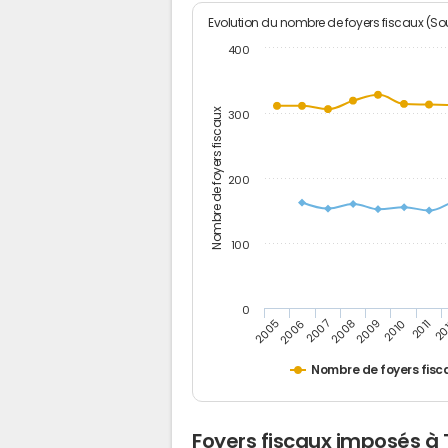
Evolution du nombre de foyers fiscaux (Sou
400
Nombre de foyers fiscaux
300
200
100
0
2005
20
2009
2006
2010
2007
2011
2008
Nombre de foyers fisc
Foyers fiscaux imposés à 