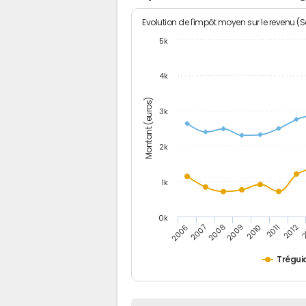
Evolution de l'impôt moyen sur le revenu (
5k
4k
Montant (euros)
3k
2k
1k
0k
2006
2007
2008
2009
2010
2011
2012
2
Trégui