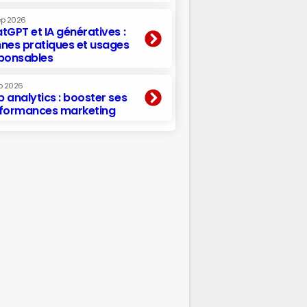
ep 2026
tGPT et IA génératives :
nes pratiques et usages
ponsables
p 2026
 analytics : booster ses
formances marketing