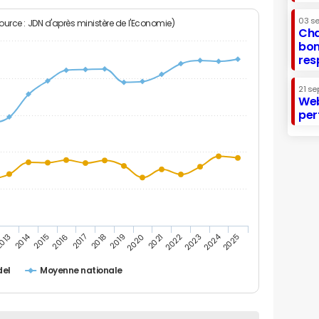
03 s
Source : JDN d'après ministère de l'Economie)
Cha
bon
res
21 se
Web
per
2014
2024
013
2015
2016
2017
2018
2019
2020
2021
2022
2023
2025
del
Moyenne nationale