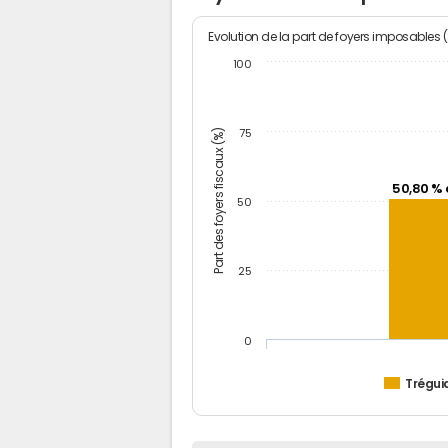
Evolution de la part de foyers imposables 
100
Part des foyers fiscaux (%)
75
50,80 % 
50
25
0
Trégui