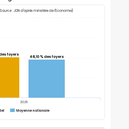
(Source : JDN d'après ministère de l'Economie)
des foyers
48,10 % des foyers
2025
del
Moyenne nationale