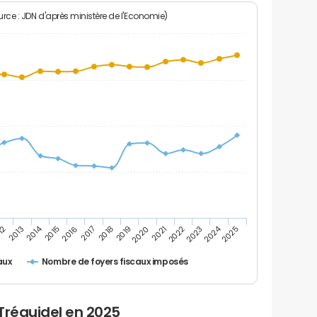
rce : JDN d'après ministère de l'Economie)
2024
2014
12
2019
2016
2023
2013
2020
2017
2021
2018
2025
2015
2022
Nombre de foyers fiscaux imposés
aux
Tréguidel en 2025