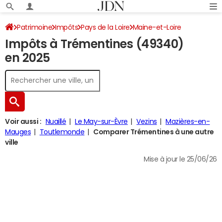
Patrimoine
Impôts
Pays de la Loire
Maine-et-Loire
Impôts à Trémentines (49340)
Trémentines
Impôt sur le revenu
en 2025
Voir aussi :
Nuaillé
Le May-sur-Èvre
Vezins
Mazières-en-
Mauges
Toutlemonde
Comparer Trémentines à une autre
ville
Mise à jour le 25/06/26