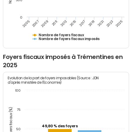
500
0
2023
2005
2009
2013
2017
2021
2025
2007
2011
2015
2019
Nombre de foyers fiscaux
Nombre de foyers fiscaux imposés
Foyers fiscaux imposés à Trémentines en
2025
Evolution de la part de foyers imposables (Source : JDN
d'après ministère de l'Economie)
100
Part des foyers fiscaux (%)
75
49,80 % des foyers
50