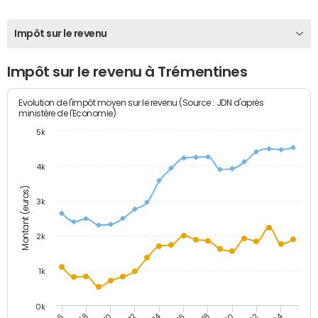
Impôt sur le revenu
Impôt sur le revenu à Trémentines
Evolution de l'impôt moyen sur le revenu (Source : JDN d'après
ministère de l'Economie)
5k
4k
Montant (euros)
3k
2k
1k
0k