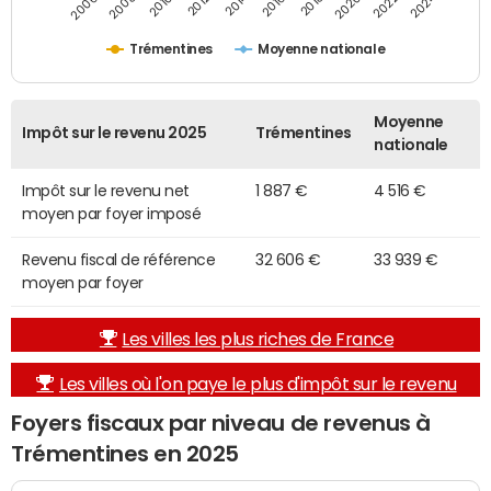
2014
2024
2010
2020
2012
2022
2006
2016
2008
2018
Trémentines
Moyenne nationale
Moyenne
Impôt sur le revenu 2025
Trémentines
nationale
Impôt sur le revenu net
1 887 €
4 516 €
moyen par foyer imposé
Revenu fiscal de référence
32 606 €
33 939 €
moyen par foyer
Les villes les plus riches de France
Les villes où l'on paye le plus d'impôt sur le revenu
Foyers fiscaux par niveau de revenus à
Trémentines en 2025