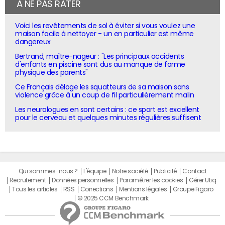
À NE PAS RATER
Voici les revêtements de sol à éviter si vous voulez une
maison facile à nettoyer - un en particulier est même
dangereux
Bertrand, maître-nageur : "Les principaux accidents
d'enfants en piscine sont dus au manque de forme
physique des parents"
Ce Français déloge les squatteurs de sa maison sans
violence grâce à un coup de fil particulièrement malin
Les neurologues en sont certains : ce sport est excellent
pour le cerveau et quelques minutes régulières suffisent
Qui sommes-nous ?
L'équipe
Notre société
Publicité
Contact
Recrutement
Données personnelles
Paramétrer les cookies
Gérer Utiq
Tous les articles
RSS
Corrections
Mentions légales
Groupe Figaro
© 2025 CCM Benchmark