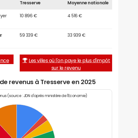
Tresserve
Moyenne nationale
oyer
10 896 €
4 516 €
r
59 339 €
33 939 €
rance
Les villes où l'on paye le plus d'impôt
sur le revenu
 de revenus à Tresserve en 2025
enus (source : JDN d'après ministère de l'Economie)