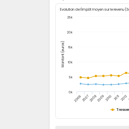
Evolution de l'impôt moyen sur le revenu (
25k
20k
Montant (euros)
15k
10k
5k
0k
2007
2012
2006
2011
2010
2009
2008
Tresse