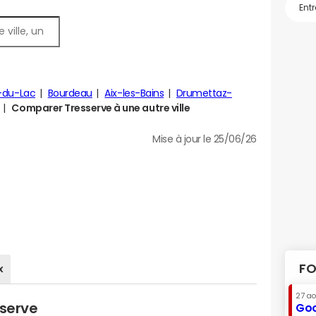
s-du-Lac
Bourdeau
Aix-les-Bains
Drumettaz-
Comparer Tresserve à une autre ville
Mise à jour le 25/06/26
FO
x
27 a
sserve
Goo