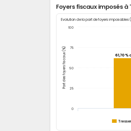
Foyers fiscaux imposés à 
Evolution de la part de foyers imposables 
100
Part des foyers fiscaux (%)
75
61,70 % 
50
25
0
Tresse