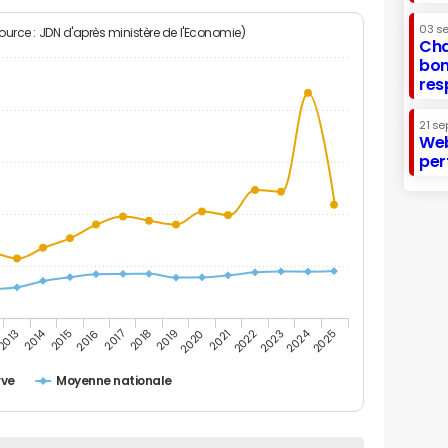
03 s
Source : JDN d'après ministère de l'Economie)
Cha
bon
res
21 se
Web
per
2014
2024
2017
2022
2016
2021
2015
2020
2025
2019
2013
2018
2023
rve
Moyenne nationale