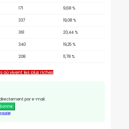
171
9,68 %
337
19,08 %
361
20,44 %
340
19,25 %
208
11,78 %
es où vivent les plus riches
directement par e-mail.
abonne
tialité