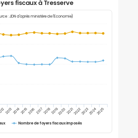
yers fiscaux à Tresserve
rce : JDN d'après ministère de l'Economie)
2014
2024
2013
2023
012
2022
2021
2020
2019
2018
2017
2016
2015
2025
Nombre de foyers fiscaux imposés
aux