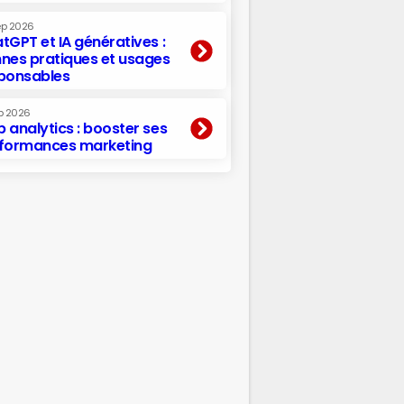
ep 2026
tGPT et IA génératives :
nes pratiques et usages
ponsables
p 2026
 analytics : booster ses
formances marketing