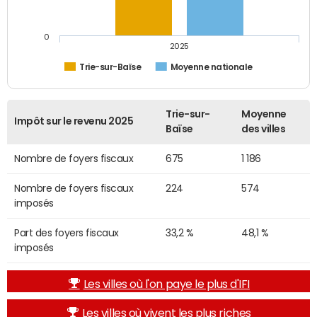
0
2025
Trie-sur-Baïse
Moyenne nationale
Trie-sur-
Moyenne
Impôt sur le revenu 2025
Baïse
des villes
Nombre de foyers fiscaux
675
1 186
Nombre de foyers fiscaux
224
574
imposés
Part des foyers fiscaux
33,2 %
48,1 %
imposés
Les villes où l'on paye le plus d'IFI
Les villes où vivent les plus riches