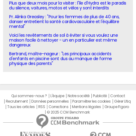
Plus que deux mois pour la visiter : l'île d'Hydra est le paradis
du silence, voitures, motos et vélos y sont interdits
Pr. Alinka Greasley : "Pour les femmes de plus de 40 ans,
danser entretient la santé cardiovasculaire et l'équilibre
mental"
Voici les revêtements de sol à éviter si vous voulez une
maison facile à nettoyer - un en particulier est même
dangereux
Bertrand, maître-nageur : "Les principaux accidents
d'enfants en piscine sont dus au manque de forme
physique des parents"
Qui sommes-nous ?
L'équipe
Notre société
Publicité
Contact
Recrutement
Données personnelles
Paramétrer les cookies
Gérer Utiq
Tous les articles
RSS
Corrections
Mentions légales
Groupe Figaro
© 2025 CCM Benchmark