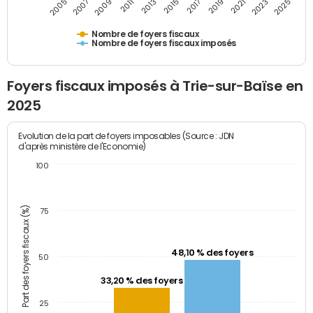
2005
2007
2009
2011
2013
2015
2017
2019
2021
2023
2025
Nombre de foyers fiscaux
Nombre de foyers fiscaux imposés
Foyers fiscaux imposés à Trie-sur-Baïse en
2025
Evolution de la part de foyers imposables (Source : JDN
d'après ministère de l'Economie)
100
Part des foyers fiscaux (%)
75
48,10 % des foyers
50
33,20 % des foyers
25