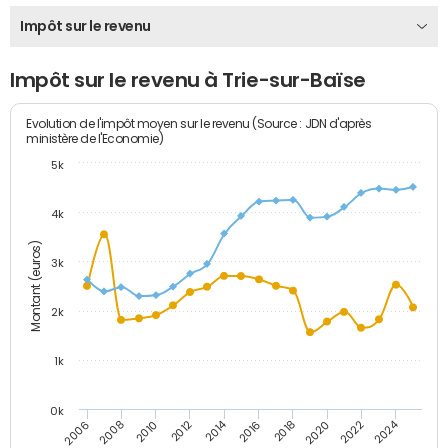
Impôt sur le revenu
Impôt sur le revenu à Trie-sur-Baïse
Evolution de l'impôt moyen sur le revenu (Source : JDN d'après
ministère de l'Economie)
5k
4k
Montant (euros)
3k
2k
1k
0k
2014
2024
2010
2020
2012
2022
2006
2016
2008
2018