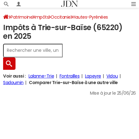
Patrimoine
Impôts
Occitanie
Hautes-Pyrénées
Impôts à Trie-sur-Baïse (65220)
Trie-sur-Baïse
Impôt sur le revenu
en 2025
Voir aussi :
Lalanne-Trie
Fontrailles
Lapeyre
Vidou
Sadournin
Comparer Trie-sur-Baïse à une autre ville
Mise à jour le 25/06/26