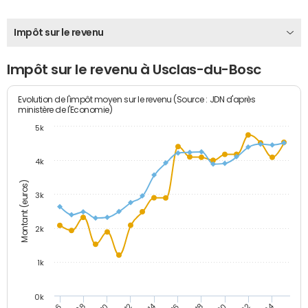
Impôt sur le revenu
Impôt sur le revenu à Usclas-du-Bosc
Evolution de l'impôt moyen sur le revenu (Source : JDN d'après
ministère de l'Economie)
5k
4k
Montant (euros)
3k
2k
1k
0k