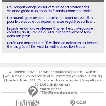
Ce Français déloge les squatteurs de sa maison sans
violence grâce à un coup de fil particulièrement malin
Les neurologues en sont certains : ce sport est excellent
pour le cerveau et quelques minutes régulières suffisent
Le jardinier du roi d'Angleterre Charles III est catégorique :
avant fin août, voici ce qu'il faut impérativement faire
dans son jardin
Il crée une entreprise de 10 millions de dollars en seulement
6 mois grâce à l'IA : voici la méthode de Ben Broca
Qui sommes-nous ?
L'équipe
Notre société
Publicité
Contact
Recrutement
Données personnelles
Paramétrer les cookies
Gérer Utiq
Tous les articles
RSS
Corrections
Mentions légales
Groupe Figaro
© 2025 CCM Benchmark