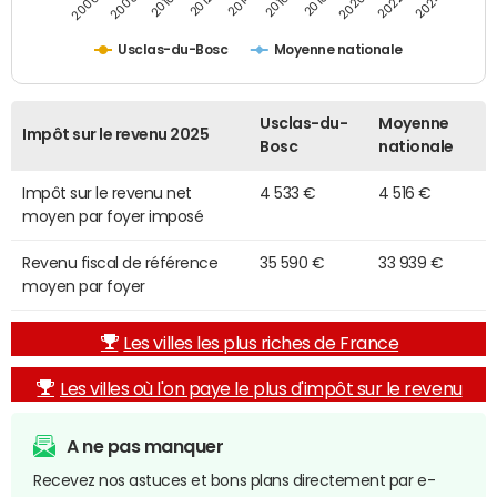
2014
2024
2010
2020
2012
2022
2006
2016
2008
2018
Usclas-du-Bosc
Moyenne nationale
Usclas-du-
Moyenne
Impôt sur le revenu 2025
Bosc
nationale
Impôt sur le revenu net
4 533 €
4 516 €
moyen par foyer imposé
Revenu fiscal de référence
35 590 €
33 939 €
moyen par foyer
Les villes les plus riches de France
Les villes où l'on paye le plus d'impôt sur le revenu
A ne pas manquer
Recevez nos astuces et bons plans directement par e-