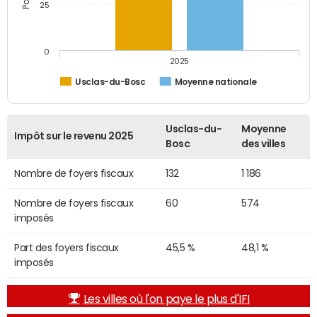
25
0
2025
Usclas-du-Bosc
Moyenne nationale
Usclas-du-
Moyenne
Impôt sur le revenu 2025
Bosc
des villes
Nombre de foyers fiscaux
132
1 186
Nombre de foyers fiscaux
60
574
imposés
Part des foyers fiscaux
45,5 %
48,1 %
imposés
Les villes où l'on paye le plus d'IFI