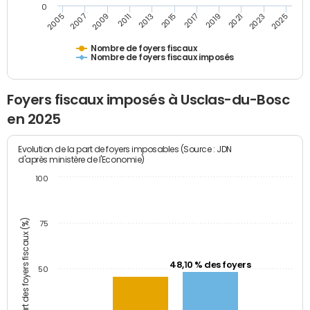
0
2009
2023
2017
2011
2025
2005
2019
2013
2007
2021
2015
Nombre de foyers fiscaux
Nombre de foyers fiscaux imposés
Foyers fiscaux imposés à Usclas-du-Bosc
en 2025
Evolution de la part de foyers imposables (Source : JDN
d'après ministère de l'Economie)
100
Part des foyers fiscaux (%)
75
48,10 % des foyers
50