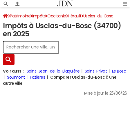
Patrimoine
Impôts
Occitanie
Hérault
Usclas-du-Bosc
Impôts à Usclas-du-Bosc (34700)
Impôt sur le revenu
en 2025
Voir aussi :
Saint-Jean-de-la-Blaquière
Saint-Privat
Le Bosc
Soumont
Fozières
Comparer Usclas-du-Bosc à une
autre ville
Mise à jour le 25/06/26