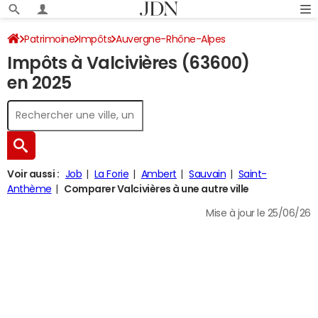
Patrimoine
Impôts
Auvergne-Rhône-Alpes
Impôts à Valcivières (63600)
Puy-de-Dôme
Valcivières
Impôt sur le revenu
en 2025
Voir aussi :
Job
La Forie
Ambert
Sauvain
Saint-
Anthème
Comparer Valcivières à une autre ville
Mise à jour le 25/06/26