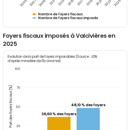
2009
2023
2017
2011
2025
2005
2019
2013
2007
2021
2015
Nombre de foyers fiscaux
Nombre de foyers fiscaux imposés
Foyers fiscaux imposés à Valcivières en
2025
Evolution de la part de foyers imposables (Source : JDN
d'après ministère de l'Economie)
100
Part des foyers fiscaux (%)
75
48,10 % des foyers
50
36,60 % des foyers
25