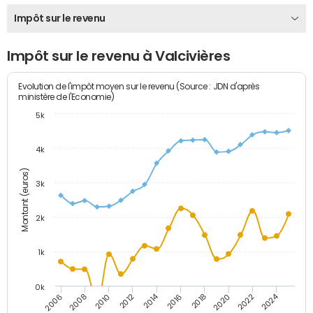
Impôt sur le revenu
Impôt sur le revenu à Valcivières
Evolution de l'impôt moyen sur le revenu (Source : JDN d'après
ministère de l'Economie)
5k
4k
Montant (euros)
3k
2k
1k
0k
2014
2024
2010
2020
2012
2022
2006
2016
2008
2018