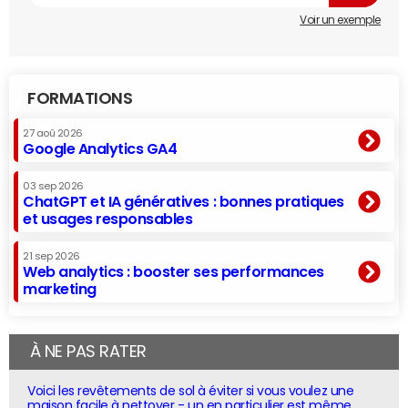
Voir un exemple
FORMATIONS
27 aoû 2026
Google Analytics GA4
03 sep 2026
ChatGPT et IA génératives : bonnes pratiques
et usages responsables
21 sep 2026
Web analytics : booster ses performances
marketing
À NE PAS RATER
Voici les revêtements de sol à éviter si vous voulez une
maison facile à nettoyer - un en particulier est même