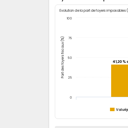
Evolution de la part de foyers imposables 
100
Part des foyers fiscaux (%)
75
50
41,20 % 
25
0
Valuéj