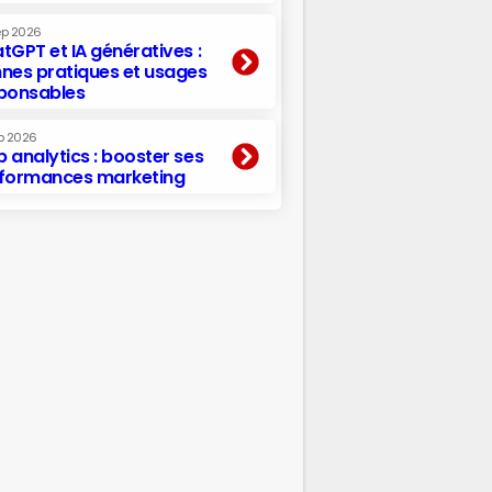
ep 2026
tGPT et IA génératives :
nes pratiques et usages
ponsables
p 2026
 analytics : booster ses
formances marketing