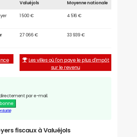
Valuéjols
Moyenne nationale
oyer
1 500 €
4 516 €
r
27 066 €
33 939 €
rance
Les villes où l'on paye le plus d'impôt
sur le revenu
directement par e-mail.
abonne
tialité
yers fiscaux à Valuéjols