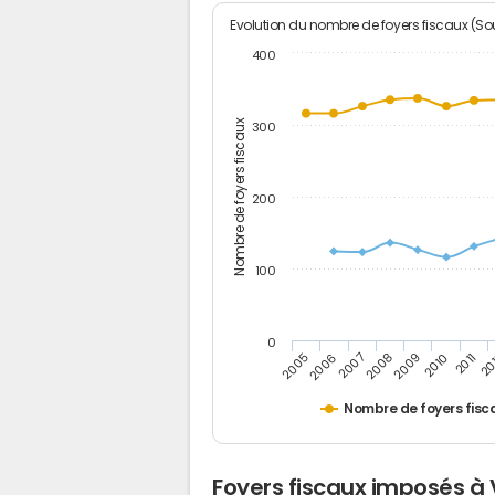
Evolution du nombre de foyers fiscaux (Sou
400
Nombre de foyers fiscaux
300
200
100
0
2005
20
2009
2006
2010
2007
2011
2008
Nombre de foyers fisc
Foyers fiscaux imposés à 