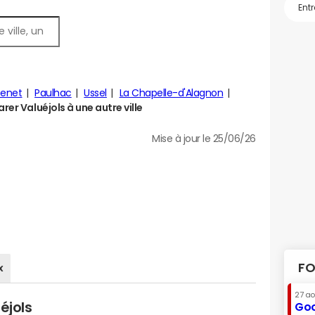
senet
Paulhac
Ussel
La Chapelle-d'Alagnon
er Valuéjols à une autre ville
Mise à jour le 25/06/26
FO
x
27 a
éjols
Goo