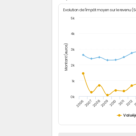
Evolution de l'impôt moyen sur le revenu (
5k
4k
Montant (euros)
3k
2k
1k
0k
2006
2007
2008
2009
2010
2011
2012
2
Valuéj