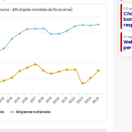
03 s
Source : JDN d'après ministère de l'Economie)
Cha
bon
res
21 se
Web
per
2014
2024
013
2015
2016
2017
2018
2019
2020
2021
2022
2023
2025
ols
Moyenne nationale