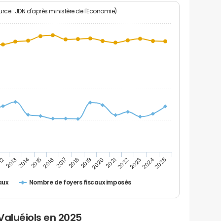
rce : JDN d'après ministère de l'Economie)
2024
2014
12
2019
2016
2023
2013
2020
2017
2021
2018
2025
2015
2022
Nombre de foyers fiscaux imposés
aux
Valuéjols en 2025