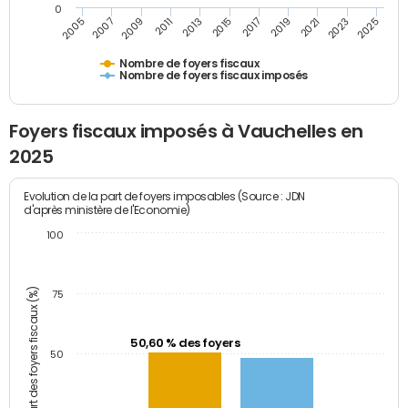
0
2009
2023
2017
2011
2025
2005
2019
2013
2007
2021
2015
Nombre de foyers fiscaux
Nombre de foyers fiscaux imposés
Foyers fiscaux imposés à Vauchelles en
2025
Evolution de la part de foyers imposables (Source : JDN
d'après ministère de l'Economie)
100
Part des foyers fiscaux (%)
75
50,60 % des foyers
50