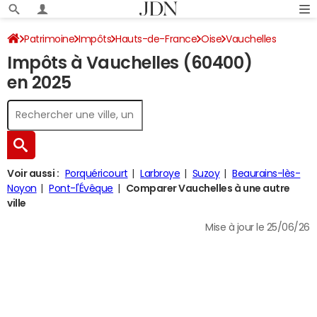
Patrimoine
Impôts
Hauts-de-France
Oise
Vauchelles
Impôts à Vauchelles (60400)
Impôt sur le revenu
en 2025
Voir aussi :
Porquéricourt
Larbroye
Suzoy
Beaurains-lès-
Noyon
Pont-l'Évêque
Comparer Vauchelles à une autre
ville
Mise à jour le 25/06/26