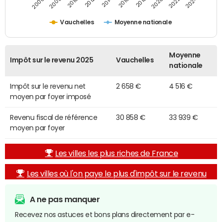
2014
2024
2010
2020
2012
2022
2006
2016
2008
2018
Vauchelles
Moyenne nationale
Moyenne
Impôt sur le revenu 2025
Vauchelles
nationale
Impôt sur le revenu net
2 658 €
4 516 €
moyen par foyer imposé
Revenu fiscal de référence
30 858 €
33 939 €
moyen par foyer
Les villes les plus riches de France
Les villes où l'on paye le plus d'impôt sur le revenu
A ne pas manquer
Recevez nos astuces et bons plans directement par e-