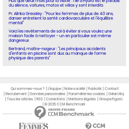
Plus que deux mois pour la visiter : l'île d'Hydra est le paradis
du silence, voitures, motos et vélos y sont interdits
Pr. Alinka Greasley : "Pour les femmes de plus de 40 ans,
danser entretient la santé cardiovasculaire et l'équilibre
mental"
Voici les revêtements de sol à éviter si vous voulez une
maison facile à nettoyer - un en particulier est même
dangereux
Bertrand, maître-nageur : "Les principaux accidents
d'enfants en piscine sont dus au manque de forme
physique des parents"
Qui sommes-nous ?
L'équipe
Notre société
Publicité
Contact
Recrutement
Données personnelles
Paramétrer les cookies
Gérer Utiq
Tous les articles
RSS
Corrections
Mentions légales
Groupe Figaro
© 2025 CCM Benchmark