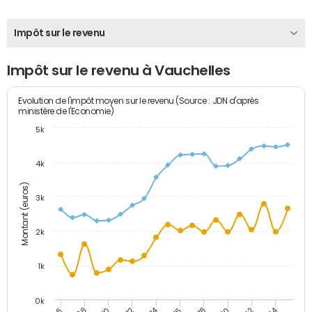
Impôt sur le revenu
Impôt sur le revenu à Vauchelles
Evolution de l'impôt moyen sur le revenu (Source : JDN d'après
ministère de l'Economie)
5k
4k
Montant (euros)
3k
2k
1k
0k