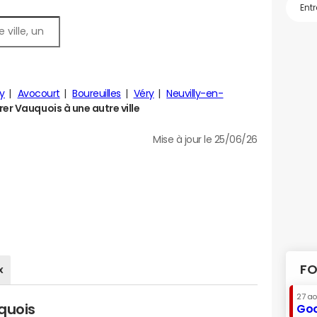
y
Avocourt
Boureuilles
Véry
Neuvilly-en-
r Vauquois à une autre ville
Mise à jour le 25/06/26
FO
x
27 a
quois
Goo