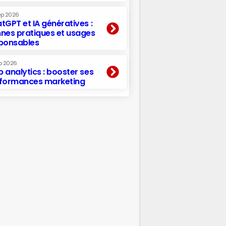
ep 2026
tGPT et IA génératives :
nes pratiques et usages
ponsables
p 2026
 analytics : booster ses
formances marketing