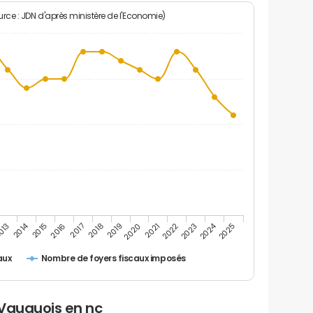
rce : JDN d'après ministère de l'Economie)
2014
2024
2015
2020
2025
2017
2022
2019
2016
2021
013
2018
2023
Nombre de foyers fiscaux imposés
aux
 Vauquois en nc