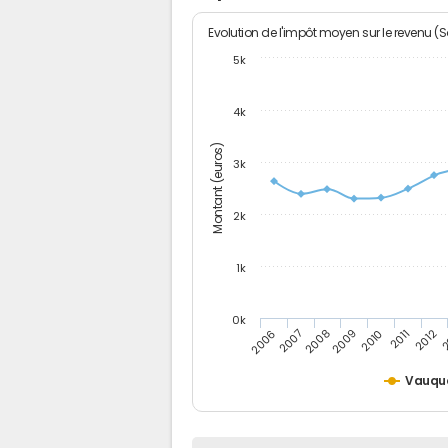
Evolution de l'impôt moyen sur le revenu (
5k
4k
Montant (euros)
3k
2k
1k
0k
2006
2007
2008
2009
2010
2011
2012
2
Vauqu