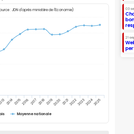
03 s
Source : JDN d'après ministère de l'Economie)
Cha
bon
res
21 se
Web
per
2014
2024
013
2015
2016
2017
2018
2019
2020
2021
2022
2023
2025
ois
Moyenne nationale