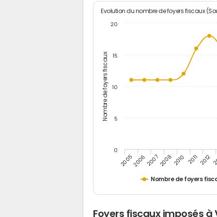
Evolution du nombre de foyers fiscaux (Sou
20
Nombre de foyers fiscaux
15
10
5
0
2010
2006
2012
2008
2005
2011
2007
2
Nombre de foyers fisc
Foyers fiscaux imposés à