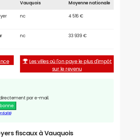
Vauquois
Moyenne nationale
oyer
nc
4 516 €
r
nc
33 939 €
rance
Les villes où l'on paye le plus d'impôt
sur le revenu
directement par e-mail.
abonne
tialité
yers fiscaux à Vauquois