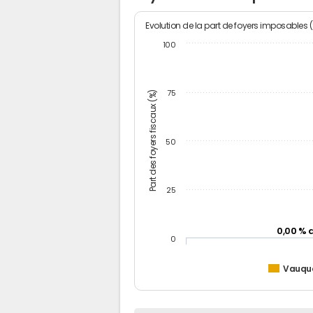
Evolution de la part de foyers imposables 
100
Part des foyers fiscaux (%)
75
50
25
0,00 % 
0
Vauqu