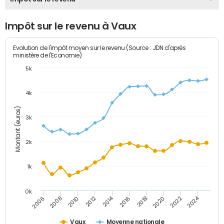
Impôt sur le revenu à Vaux
Evolution de l'impôt moyen sur le revenu (Source : JDN d'après
ministère de l'Economie)
5k
4k
Montant (euros)
3k
2k
1k
0k
2014
2024
2010
2020
2012
2022
2006
2016
2008
2018
Vaux
Moyenne nationale