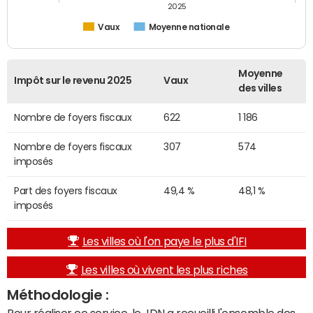
2025
Vaux
Moyenne nationale
Moyenne
Impôt sur le revenu 2025
Vaux
des villes
Nombre de foyers fiscaux
622
1 186
Nombre de foyers fiscaux
307
574
imposés
Part des foyers fiscaux
49,4 %
48,1 %
imposés
Les villes où l'on paye le plus d'IFI
Les villes où vivent les plus riches
Méthodologie :
Pour réaliser ce service, le JDN a recueilli l'ensemble des