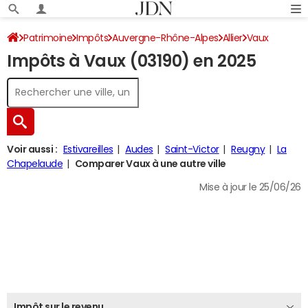
Patrimoine
Impôts
Auvergne-Rhône-Alpes
Allier
Vaux
Impôts à Vaux (03190) en 2025
Impôt sur le revenu
Voir aussi :
Estivareilles
Audes
Saint-Victor
Reugny
La
Chapelaude
Comparer Vaux à une autre ville
Mise à jour le 25/06/26
Impôt sur le revenu