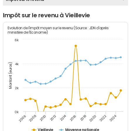
Impôt sur le revenu à Vieillevie
Evolution de l'impôt moyen sur le revenu (Source : JDN d'après
ministère de l'Economie)
6k
Montant (euros)
4k
2k
0k
2014
2024
2010
2020
2012
2022
2006
2016
2008
2018
Vieillevie
Moyenne nationale