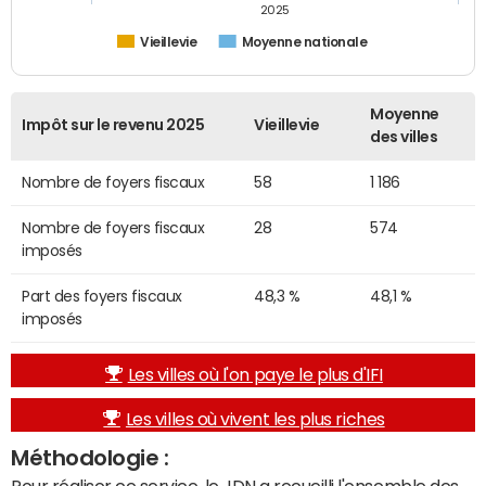
2025
Vieillevie
Moyenne nationale
Moyenne
Impôt sur le revenu 2025
Vieillevie
des villes
Nombre de foyers fiscaux
58
1 186
Nombre de foyers fiscaux
28
574
imposés
Part des foyers fiscaux
48,3 %
48,1 %
imposés
Les villes où l'on paye le plus d'IFI
Les villes où vivent les plus riches
Méthodologie :
Pour réaliser ce service, le JDN a recueilli l'ensemble des