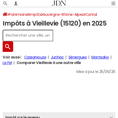
Patrimoine
Impôts
Auvergne-Rhône-Alpes
Cantal
Impôts à Vieillevie (15120) en 2025
Vieillevie
Impôt sur le revenu
Voir aussi :
Cassaniouze
Junhac
Sénergues
Montsalvy
Le Fel
Comparer Vieillevie à une autre ville
Mise à jour le 25/06/26
Impôt sur le revenu