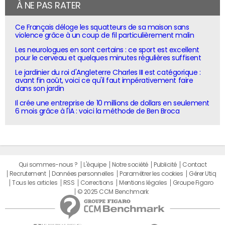
À NE PAS RATER
Ce Français déloge les squatteurs de sa maison sans
violence grâce à un coup de fil particulièrement malin
Les neurologues en sont certains : ce sport est excellent
pour le cerveau et quelques minutes régulières suffisent
Le jardinier du roi d'Angleterre Charles III est catégorique :
avant fin août, voici ce qu'il faut impérativement faire
dans son jardin
Il crée une entreprise de 10 millions de dollars en seulement
6 mois grâce à l'IA : voici la méthode de Ben Broca
Qui sommes-nous ?
L'équipe
Notre société
Publicité
Contact
Recrutement
Données personnelles
Paramétrer les cookies
Gérer Utiq
Tous les articles
RSS
Corrections
Mentions légales
Groupe Figaro
© 2025 CCM Benchmark