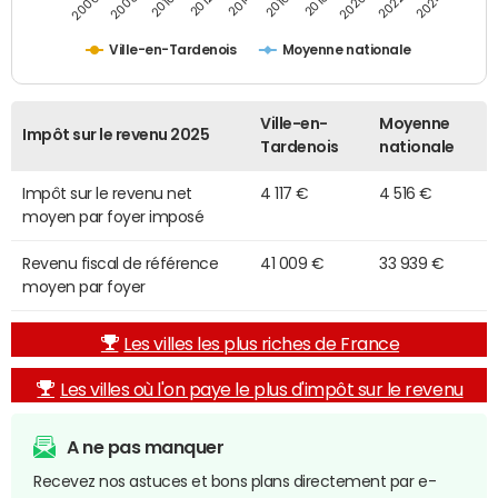
2014
2024
2010
2020
2012
2022
2006
2016
2008
2018
Ville-en-Tardenois
Moyenne nationale
Ville-en-
Moyenne
Impôt sur le revenu 2025
Tardenois
nationale
Impôt sur le revenu net
4 117 €
4 516 €
moyen par foyer imposé
Revenu fiscal de référence
41 009 €
33 939 €
moyen par foyer
Les villes les plus riches de France
Les villes où l'on paye le plus d'impôt sur le revenu
A ne pas manquer
Recevez nos astuces et bons plans directement par e-