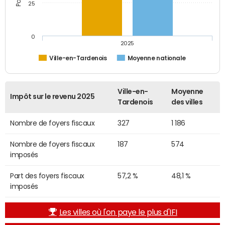
25
0
2025
Ville-en-Tardenois
Moyenne nationale
Ville-en-
Moyenne
Impôt sur le revenu 2025
Tardenois
des villes
Nombre de foyers fiscaux
327
1 186
Nombre de foyers fiscaux
187
574
imposés
Part des foyers fiscaux
57,2 %
48,1 %
imposés
Les villes où l'on paye le plus d'IFI