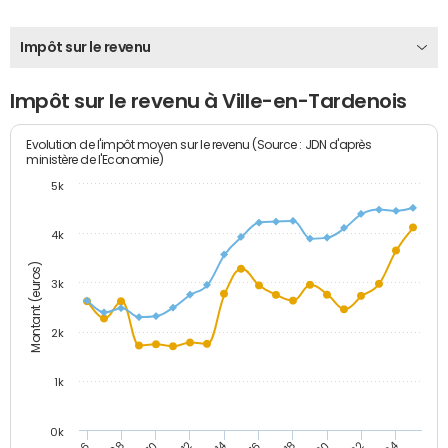
Impôt sur le revenu
Impôt sur le revenu à Ville-en-Tardenois
Evolution de l'impôt moyen sur le revenu (Source : JDN d'après
ministère de l'Economie)
5k
4k
Montant (euros)
3k
2k
1k
0k