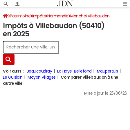
Patrimoine
Impôts
Normandie
Manche
Villebaudon
Impôts à Villebaudon (50410)
Impôt sur le revenu
en 2025
Voir aussi :
Beaucoudray
La Haye-Bellefond
Maupertuis
Le Guislain
Moyon Villages
Comparer Villebaudon à une
autre ville
Mise à jour le 25/06/26