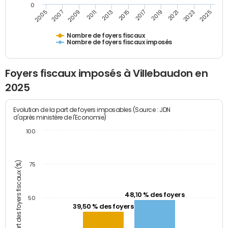
0
2009
2023
2017
2011
2025
2005
2019
2013
2007
2021
2015
Nombre de foyers fiscaux
Nombre de foyers fiscaux imposés
Foyers fiscaux imposés à Villebaudon en
2025
Evolution de la part de foyers imposables (Source : JDN
d'après ministère de l'Economie)
100
Part des foyers fiscaux (%)
75
48,10 % des foyers
50
39,50 % des foyers