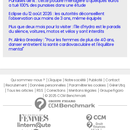
Punaises de lit : cette poudre ménagère à quelques euros
a tué 100% des punaises dans une étude
Eclipse du 12 août 2026 : les autorités déconseillent
l'observation aux moins de 3 ans, même équipés
Plus que deux mois pour la visiter : l'île d'Hydra est le paradis
du silence, voitures, motos et vélos y sont interdits
Pr. Alinka Greasley : "Pour les femmes de plus de 40 ans,
danser entretient la santé cardiovasculaire et l'équilibre
mental"
Qui sommes-nous ?
L'équipe
Notre société
Publicité
Contact
Recrutement
Données personnelles
Paramétrer les cookies
Gérer Utiq
Tous les articles
RSS
Corrections
Mentions légales
Groupe Figaro
© 2025 CCM Benchmark