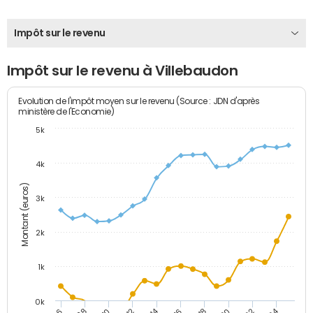
Impôt sur le revenu
Impôt sur le revenu à Villebaudon
Evolution de l'impôt moyen sur le revenu (Source : JDN d'après
ministère de l'Economie)
5k
4k
Montant (euros)
3k
2k
1k
0k