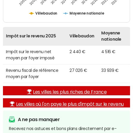
2014
2024
2010
2020
2012
2022
2006
2016
2008
2018
Villebaudon
Moyenne nationale
Moyenne
Impôt sur le revenu 2025
Villebaudon
nationale
Impôt sur le revenu net
2 440 €
4 516 €
moyen par foyer imposé
Revenu fiscal de référence
27 026 €
33 939 €
moyen par foyer
Les villes les plus riches de France
Les villes où l'on paye le plus d'impôt sur le revenu
A ne pas manquer
Recevez nos astuces et bons plans directement par e-