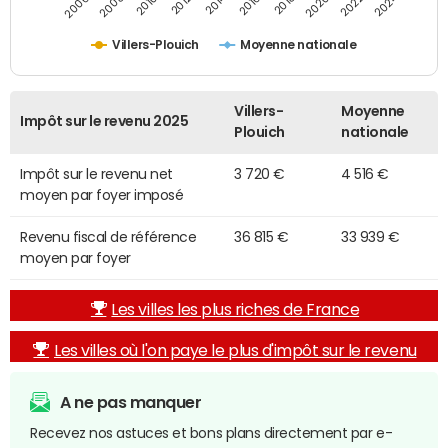
2014
2024
2010
2020
2012
2022
2006
2016
2008
2018
Villers-Plouich
Moyenne nationale
Villers-
Moyenne
Impôt sur le revenu 2025
Plouich
nationale
Impôt sur le revenu net
3 720 €
4 516 €
moyen par foyer imposé
Revenu fiscal de référence
36 815 €
33 939 €
moyen par foyer
Les villes les plus riches de France
Les villes où l'on paye le plus d'impôt sur le revenu
A ne pas manquer
Recevez nos astuces et bons plans directement par e-