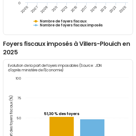
0
2009
2023
2017
2011
2025
2005
2019
2013
2007
2021
2015
Nombre de foyers fiscaux
Nombre de foyers fiscaux imposés
Foyers fiscaux imposés à Villers-Plouich en
2025
Evolution de la part de foyers imposables (Source : JDN
d'après ministère de l'Economie)
100
Part des foyers fiscaux (%)
75
51,30 % des foyers
50