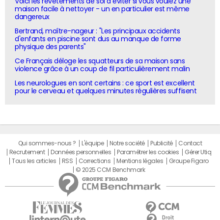
Voici les revêtements de sol à éviter si vous voulez une
maison facile à nettoyer - un en particulier est même
dangereux
Bertrand, maître-nageur : "Les principaux accidents
d'enfants en piscine sont dus au manque de forme
physique des parents"
Ce Français déloge les squatteurs de sa maison sans
violence grâce à un coup de fil particulièrement malin
Les neurologues en sont certains : ce sport est excellent
pour le cerveau et quelques minutes régulières suffisent
Qui sommes-nous ?
L'équipe
Notre société
Publicité
Contact
Recrutement
Données personnelles
Paramétrer les cookies
Gérer Utiq
Tous les articles
RSS
Corrections
Mentions légales
Groupe Figaro
© 2025 CCM Benchmark