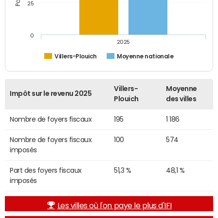
25
0
2025
Villers-Plouich
Moyenne nationale
Villers-
Moyenne
Impôt sur le revenu 2025
Plouich
des villes
Nombre de foyers fiscaux
195
1 186
Nombre de foyers fiscaux
100
574
imposés
Part des foyers fiscaux
51,3 %
48,1 %
imposés
Les villes où l'on paye le plus d'IFI