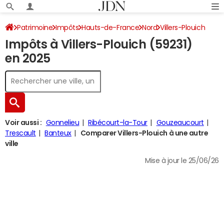
Patrimoine
Impôts
Hauts-de-France
Nord
Villers-Plouich
Impôts à Villers-Plouich (59231)
Impôt sur le revenu
en 2025
Voir aussi :
Gonnelieu
Ribécourt-la-Tour
Gouzeaucourt
Trescault
Banteux
Comparer Villers-Plouich à une autre
ville
Mise à jour le 25/06/26