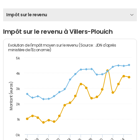
Impôt sur le revenu
Impôt sur le revenu à Villers-Plouich
Evolution de l'impôt moyen sur le revenu (Source : JDN d'après
ministère de l'Economie)
5k
4k
Montant (euros)
3k
2k
1k
0k