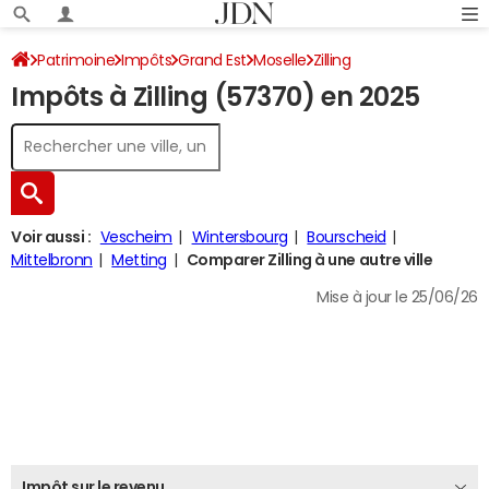
Patrimoine
Impôts
Grand Est
Moselle
Zilling
Impôts à Zilling (57370) en 2025
Impôt sur le revenu
Voir aussi :
Vescheim
Wintersbourg
Bourscheid
Mittelbronn
Metting
Comparer Zilling à une autre ville
Mise à jour le 25/06/26
Impôt sur le revenu