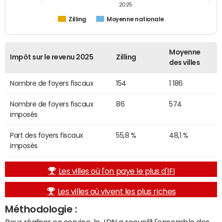
2025
Zilling
Moyenne nationale
Moyenne
Impôt sur le revenu 2025
Zilling
des villes
Nombre de foyers fiscaux
154
1 186
Nombre de foyers fiscaux
86
574
imposés
Part des foyers fiscaux
55,8 %
48,1 %
imposés
Les villes où l'on paye le plus d'IFI
Les villes où vivent les plus riches
Méthodologie :
Pour réaliser ce service, le JDN a recueilli l'ensemble des