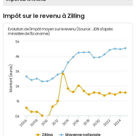
Impôt sur le revenu à Zilling
Evolution de l'impôt moyen sur le revenu (Source : JDN d'après
ministère de l'Economie)
5k
4k
Montant (euros)
3k
2k
1k
0k
2014
2024
2010
2020
2012
2022
2006
2016
2008
2018
Zilling
Moyenne nationale