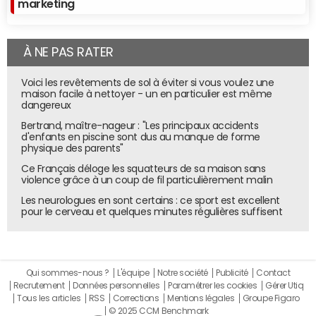
marketing
À NE PAS RATER
Voici les revêtements de sol à éviter si vous voulez une
maison facile à nettoyer - un en particulier est même
dangereux
Bertrand, maître-nageur : "Les principaux accidents
d'enfants en piscine sont dus au manque de forme
physique des parents"
Ce Français déloge les squatteurs de sa maison sans
violence grâce à un coup de fil particulièrement malin
Les neurologues en sont certains : ce sport est excellent
pour le cerveau et quelques minutes régulières suffisent
Qui sommes-nous ?
L'équipe
Notre société
Publicité
Contact
Recrutement
Données personnelles
Paramétrer les cookies
Gérer Utiq
Tous les articles
RSS
Corrections
Mentions légales
Groupe Figaro
© 2025 CCM Benchmark