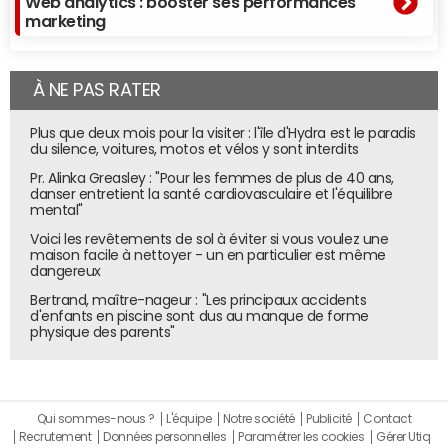
Web analytics : booster ses performances
Environ 90 % des recherches totales effectuées sur le
marketing
web passent par Google, et 60% des internautes utilisent
le navigateur
Google Chrome
. Cela en fait de très loin le
navigateur le plus utilisé au monde, devant Safari d'Apple
À NE PAS RATER
(18% de parts de marché). Or Chrome permet à Google
de collecter un grand nombre de données
Plus que deux mois pour la visiter : l'île d'Hydra est le paradis
du silence, voitures, motos et vélos y sont interdits
supplémentaires au-delà de la recherche en elle-même,
comme les recherches annexes effectuées par
Pr. Alinka Greasley : "Pour les femmes de plus de 40 ans,
danser entretient la santé cardiovasculaire et l'équilibre
l'utilisateur, sa localisation, la façon dont il réagit à
mental"
certaines publicités plutôt qu'à d'autres, ainsi que ses sites
Voici les revêtements de sol à éviter si vous voulez une
favoris. Une sorte de Spyware à l'échelle mondiale.
maison facile à nettoyer - un en particulier est même
dangereux
"Toutes les activités effectuées par les internautes sur le
Bertrand, maître-nageur : "Les principaux accidents
navigateur Chrome sont collectées par Google et
d'enfants en piscine sont dus au manque de forme
viennent nourrir la capacité de l'entreprise à effectuer
physique des parents"
des publicités ciblées, avec une précision qui lui permet
de se différencier sur le marché. Chrome constitue un
moyen de centraliser les différentes bribes
Qui sommes-nous ?
L'équipe
Notre société
Publicité
Contact
d'informations sur tout ce que l'internaute fait en ligne",
Recrutement
Données personnelles
Paramétrer les cookies
Gérer Utiq