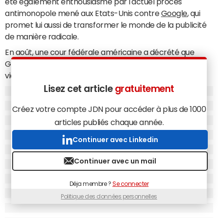
été également enthousiasmé par l'actuel procès
antimonopole mené aux Etats-Unis contre
Google
, qui
promet lui aussi de transformer le monde de la publicité
de manière radicale.
En août, une cour fédérale américaine a décrété que
Google exerçait un monopole sur la recherche en ligne,
violant la Section 2 du Sherman Antitrust Act de 1890, qui
interdit les monopoles. Le tribunal a ainsi estimé que
Lisez cet article
gratuitement
Google profitait de sa position dominante pour créer de
Créez votre compte JDN pour accéder à plus de 1000
fortes barrières à l'entrée afin de couper l'herbe sous le
pied de ses concurrents. L'aboutissement d'un procès
articles publiés chaque année.
démarré quatre ans plus tôt, dans un contexte de
Continuer avec Linkedin
sévérité croissante
des autorités américaines face à la
position dominante des géants technologiques. On
Continuer avec un mail
attendait depuis que le Département de la Justice
américain propose des solutions afin de remédier à cette
Déja membre ?
Se connecter
situation, la plus radicale étant un démantèlement de
Politique des données personnelles
l'entreprise.