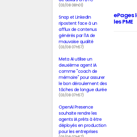
(03/08 08h01)
ePages 
Snap et LinkedIn
les PME
ripostent face à un
afflux de contenus
générés par l'IA de
mauvaise qualité
(03/08 07h57)
Meta AI utilise un
deuxième agent IA
comme "coach de
mémoire" pour assurer
le bon déroulement des
tâches de longue durée
(03/08 07h57)
OpenAI Presence
souhaite rendre les
agents IA prêts à être
déployés en production
pour les entreprises