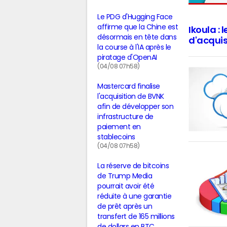
Le PDG d'Hugging Face
affirme que la Chine est
Ikoula : 
désormais en tête dans
d'acquis
la course à l'IA après le
piratage d'OpenAI
(04/08 07h58)
Mastercard finalise
l'acquisition de BVNK
afin de développer son
infrastructure de
paiement en
stablecoins
(04/08 07h58)
La réserve de bitcoins
de Trump Media
pourrait avoir été
réduite à une garantie
de prêt après un
transfert de 165 millions
de dollars en BTC