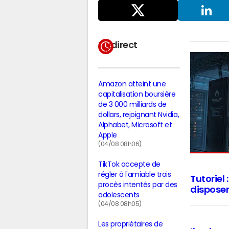
Partager
sur X
LinkedIn
En direct
Amazon atteint une
capitalisation boursière
de 3 000 milliards de
dollars, rejoignant Nvidia,
Alphabet, Microsoft et
Apple
(04/08 08h06)
TikTok accepte de
régler à l'amiable trois
Tutoriel
procès intentés par des
disposer
adolescents
(04/08 08h05)
Les propriétaires de