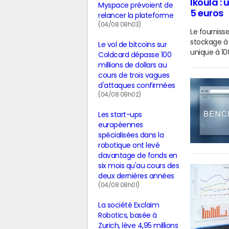
Ikoula :
Myspace prévoient de
5 euros
relancer la plateforme
(04/08 08h03)
Le fourniss
stockage à 
Le vol de bitcoins sur
unique à 10
Coldcard dépasse 100
millions de dollars au
cours de trois vagues
d'attaques confirmées
(04/08 08h02)
Les start-ups
européennes
spécialisées dans la
robotique ont levé
davantage de fonds en
six mois qu'au cours des
deux dernières années
(04/08 08h01)
La société Exclaim
Robotics, basée à
Zurich, lève 4,95 millions