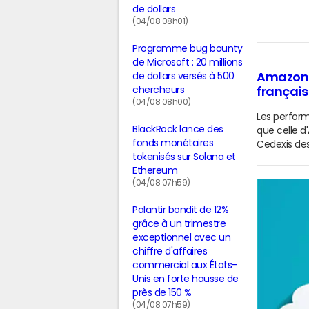
de dollars
(04/08 08h01)
Programme bug bounty
de Microsoft : 20 millions
Amazon W
de dollars versés à 500
chercheurs
français
(04/08 08h00)
Les perfor
BlackRock lance des
que celle 
fonds monétaires
Cedexis des
tokenisés sur Solana et
Ethereum
(04/08 07h59)
Palantir bondit de 12%
grâce à un trimestre
exceptionnel avec un
chiffre d'affaires
commercial aux États-
Unis en forte hausse de
près de 150 %
(04/08 07h59)