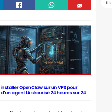
Facebook
Whatsapp
Email
 : installer OpenClaw sur un VPS pour
 d'un agent IA sécurisé 24 heures sur 24