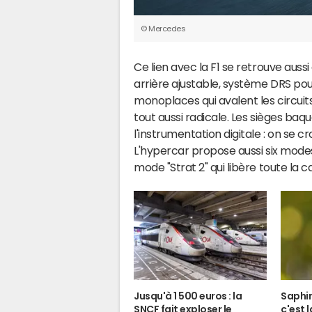
© Mercedes
Ce lien avec la F1 se retrouve aussi 
arrière ajustable, système DRS pour
monoplaces qui avalent les circuits
tout aussi radicale. Les sièges baqu
l'instrumentation digitale : on se cro
L'hypercar propose aussi six modes 
mode "Strat 2" qui libère toute la c
Jusqu'à 1 500 euros : la
Saphir
SNCF fait exploser le
c'est l