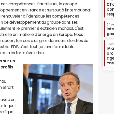
03 s
 nos compétences. Par ailleurs, le groupe
Cha
bon
oppement en France et surtout à l'international.
res
 renouveler à l'identique les compétences
tion de développement du groupe dans ses
24 s
ulement le premier électricien mondial, c'est
Int
ges
strielle en matière d'énergie en Europe. Nous
ropéen, l'un des plus gros donneurs d'ordres du
01 oc
strie. EDF, c'est tout ça : une formidable
IA 
en très forte évolution.
orc
age
s sur un
ent
profils
ts.
n effort
 avec un
s lequel
cifique