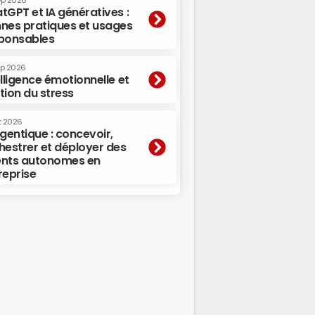
ep 2026
tGPT et IA génératives :
nes pratiques et usages
ponsables
ep 2026
elligence émotionnelle et
tion du stress
t 2026
agentique : concevoir,
hestrer et déployer des
nts autonomes en
reprise