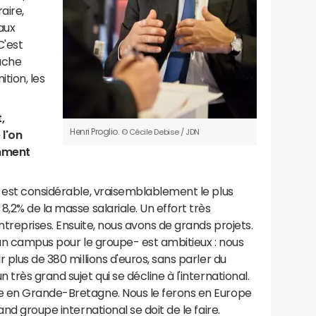
aire,
aux
C'est
uche
tion, les
,
Henri Proglio.
© Cécile Debise / JDN
 l'on
mment
 est considérable, vraisemblablement le plus
,2% de la masse salariale. Un effort très
ntreprises. Ensuite, nous avons de grands projets.
 un campus pour le groupe- est ambitieux : nous
 plus de 380 millions d'euros, sans parler du
très grand sujet qui se décline à l'international.
e en Grande-Bretagne. Nous le ferons en Europe
nd groupe international se doit de le faire.