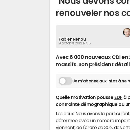
"Nous devons co
renouveler nos 
Fabien Renou
9 octobre 2012 17:56
Avec 6 000 nouveaux CDI en 2
massifs. Son président détail
Je m’abonne aux Infos à ne p
Quelle motivation pousse
EDF
à p
contrainte démographique ou une
Les deux. Nous avons la particular
déformée avec un nombre importan
viennent, de l'ordre de 30% des ef