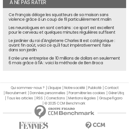
À NE PAS RATER
Ce Français déloge les squatteurs de sa maison sans
violence grâce à un coup de fil particulièrement malin
Les neurologues en sont certains : ce sport est excellent
pour le cerveau et quelques minutes régulières suffisent
Le jardinier du roi d'Angleterre Charles III est catégorique :
avant fin août, voici ce qu'il faut impérativement faire
dans son jardin
Il crée une entreprise de 10 millions de dollars en seulement
6 mois grâce à l'IA : voici la méthode de Ben Broca
Qui sommes-nous ?
L'équipe
Notre société
Publicité
Contact
Recrutement
Données personnelles
Paramétrer les cookies
Gérer Utiq
Tous les articles
RSS
Corrections
Mentions légales
Groupe Figaro
© 2025 CCM Benchmark