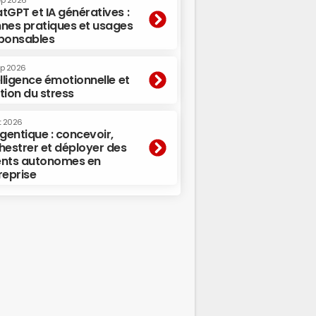
ep 2026
tGPT et IA génératives :
nes pratiques et usages
ponsables
ep 2026
elligence émotionnelle et
tion du stress
t 2026
agentique : concevoir,
hestrer et déployer des
nts autonomes en
reprise