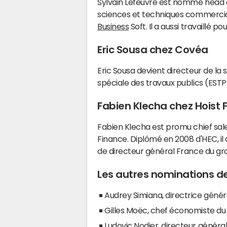
Sylvain Lefeuvre est nommé head o
sciences et techniques commerciale
Business
Soft. Il a aussi travaillé p
Eric Sousa chez Covéa
Eric Sousa devient directeur de la 
spéciale des travaux publics (ESTP),
Fabien Klecha chez Hoist 
Fabien Klecha est promu chief sal
Finance. Diplômé en 2008 d'HEC, il
de directeur général France du gro
Les autres nominations d
Audrey Simiana, directrice géné
Gilles Moëc, chef économiste du
Ludovic Nodier, directeur génér