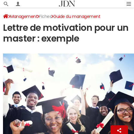
Management
Fiches
Guide du management
Lettre de motivation pour un
Lettre de motivation
master : exemple
La Rédaction
7 mars 2022 17:55