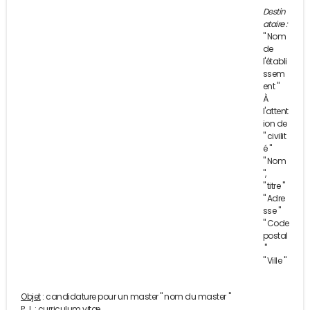
Destin
ataire :
" Nom
de
l'établi
ssem
ent "
À
l'attent
ion de
" civilit
é "
" Nom
",
" titre "
" Adre
sse "
" Code
postal
"
" Ville "
Objet
: candidature pour un master " nom du master "
P.J.
: curriculum vitæ