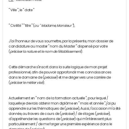
" Ville ", le " date "
" Civilité " " titre " (
ou " Madame, Monsieur "
),
J'ai l'honneur de vous soumettre, par la présente, mon dossier de
candidature au master " nom du Master " dispensé par votre
(
p
réciser la nature et le nom de l'établissement
).
Cette démarche s'inscrit dans la suite logique de mon projet
professionnel, afin de pouvoir approfondir mes connaissances
dans le domaine de (
préciser
) et me diriger vers une carrière de
(
p
réciser le métier visé
).
Actuellement en " nom de la formation actuelle ", pour lequel /
laquelle je devrais obtenir mon diplôme en " mois et année ", j'ai pu
apprendre sur les thématiques de (
préciser
), Aussi, l'occasion m'a été
donnée, au travers de cours de (
préciser
) / de stages (
préciser
),
d'appréhender les questions de (
préciser
) qui m'intéressent plus
particulièrement / de me forger une première expérience dans le