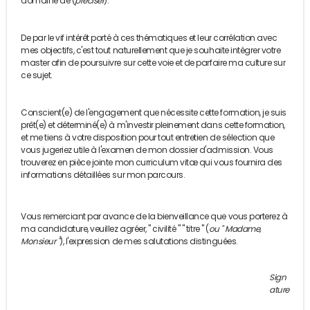
domaine de (
préciser
).
De par le vif intérêt porté à ces thématiques et leur corrélation avec
mes objectifs, c'est tout naturellement que je souhaite intégrer votre
master afin de poursuivre sur cette voie et de parfaire ma culture sur
ce sujet.
Conscient(e) de l'engagement que nécessite cette formation, je suis
prêt(e) et déterminé(e) à m'investir pleinement dans cette formation,
et me tiens à votre disposition pour tout entretien de sélection que
vous jugeriez utile à l'examen de mon dossier d'admission. Vous
trouverez en pièce jointe mon curriculum vitæ qui vous fournira des
informations détaillées sur mon parcours.
Vous remerciant par avance de la bienveillance que vous porterez à
ma candidature, veuillez agréer, " civilité " " titre " (
ou " Madame,
Monsieur "
), l'expression de mes salutations distinguées.
Sign
ature