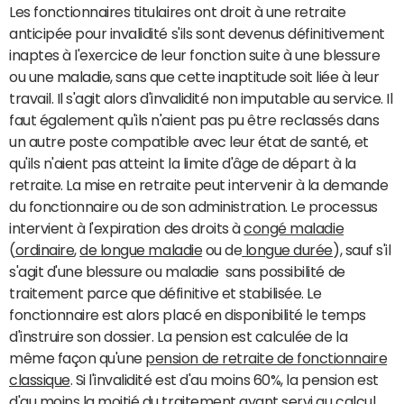
Les fonctionnaires titulaires ont droit à une retraite
anticipée pour invalidité s'ils sont devenus définitivement
inaptes à l'exercice de leur fonction suite à une blessure
ou une maladie, sans que cette inaptitude soit liée à leur
travail. Il s'agit alors d'invalidité non imputable au service. Il
faut également qu'ils n'aient pas pu être reclassés dans
un autre poste compatible avec leur état de santé, et
qu'ils n'aient pas atteint la limite d'âge de départ à la
retraite. La mise en retraite peut intervenir à la demande
du fonctionnaire ou de son administration. Le processus
intervient à l'expiration des droits à
congé maladie
(
ordinaire
,
de longue maladie
ou de
longue durée
), sauf s'il
s'agit d'une blessure ou maladie sans possibilité de
traitement parce que définitive et stabilisée. Le
fonctionnaire est alors placé en disponibilité le temps
d'instruire son dossier. La pension est calculée de la
même façon qu'une
pension de retraite de fonctionnaire
classique
. Si l'invalidité est d'au moins 60%, la pension est
d'au moins la moitié du traitement ayant servi au calcul.