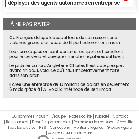
déployer des agents autonomes en entreprise
À NE PAS RATER
Ce Français déloge les squatteurs de sa maison sans
violence grâce à un coup de fil particulièrement malin
Les neurologues en sont certains : ce sport est excellent
pour le cerveau et quelques minutes régulières suffisent
Le jardinier du roi d'Angleterre Charles III est catégorique :
avant fin août, voici ce qu'il faut impérativement faire
dans son jardin
Il crée une entreprise de 10 millions de dollars en seulement
6 mois grâce à l'IA : voici la méthode de Ben Broca
Qui sommes-nous ?
L'équipe
Notre société
Publicité
Contact
Recrutement
Données personnelles
Paramétrer les cookies
Gérer Utiq
Tous les articles
RSS
Corrections
Mentions légales
Groupe Figaro
© 2025 CCM Benchmark