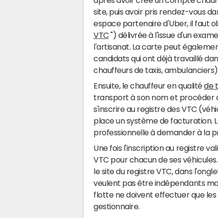
après avoir créé un compte chauff
site, puis avoir pris rendez-vous da
espace partenaire d'Uber, il faut o
VTC
") délivrée à l'issue d'un exa
l'artisanat. La carte peut égaleme
candidats qui ont déjà travaillé da
chauffeurs de taxis, ambulanciers)
Ensuite, le chauffeur en qualité
de 
transport à son nom et procéder à
s'inscrire au registre des VTC (vé
place un système de facturation. 
professionnelle à demander à la 
Une fois l'inscription au registre
VTC pour chacun de ses véhicules. 
le site du registre VTC, dans l'on
veulent pas être indépendants mai
flotte ne doivent effectuer que l
gestionnaire.