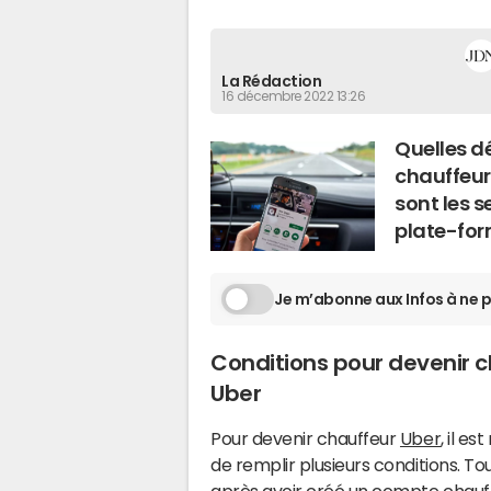
La Rédaction
16 décembre 2022 13:26
Quelles d
chauffeur 
sont les s
plate-for
Je m’abonne aux Infos à ne p
Conditions pour devenir 
Uber
Pour devenir chauffeur
Uber
, il es
de remplir plusieurs conditions. To