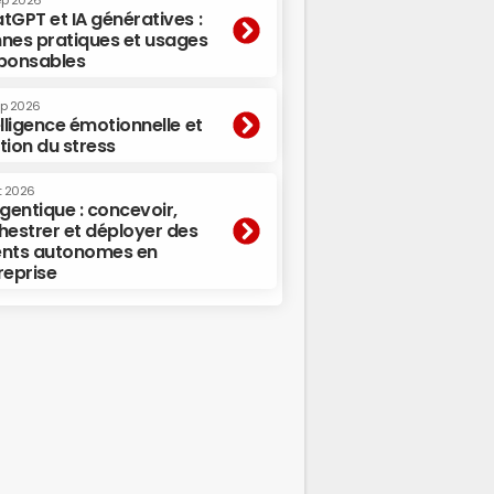
ep 2026
tGPT et IA génératives :
nes pratiques et usages
ponsables
ep 2026
elligence émotionnelle et
tion du stress
t 2026
agentique : concevoir,
hestrer et déployer des
nts autonomes en
reprise