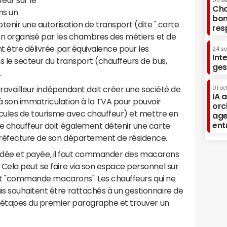
eur sur le
03 s
Cha
ns un
bon
btenir une autorisation de transport (dite " carte
res
men organisé par les chambres des métiers et de
nt être délivrée par équivalence pour les
24 s
Int
ns le secteur du transport (chauffeurs de bus,
ges
.
01 oc
travailleur indépendant
doit créer une société de
IA 
 son immatriculation à la TVA pour pouvoir
orc
hicules de tourisme avec chauffeur) et mettre en
age
ent
Le chauffeur doit également détenir une carte
préfecture de son département de résidence.
 validée et payée, il faut commander des macarons
Cela peut se faire via son espace personnel sur
glet "commande macarons". Les chauffeurs qui ne
s souhaitent être rattachés à un gestionnaire de
es étapes du premier paragraphe et trouver un