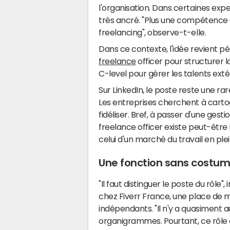
l'organisation. Dans certaines ex
très ancré. "Plus une compétence e
freelancing", observe-t-elle.
Dans ce contexte, l'idée revient pé
freelance
officer pour structurer l
C-level pour gérer les talents ext
Sur LinkedIn, le poste reste une rare
Les entreprises cherchent à cartog
fidéliser. Bref, à passer d'une gest
freelance officer existe peut-ê
celui d'un marché du travail en pl
Une fonction sans costume
"Il faut distinguer le poste du rôle"
chez Fiverr France, une place de m
indépendants. "Il n'y a quasiment a
organigrammes. Pourtant, ce rôle es