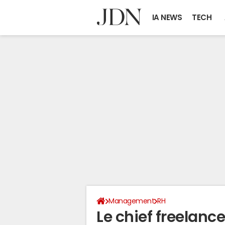
IA NEWS
TECH
Management
RH
Le chief freelanc