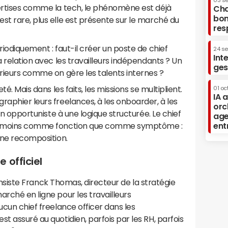
03 s
pertises comme la tech, le phénomène est déjà
Cha
bon
st rare, plus elle est présente sur le marché du
res
riodiquement : faut-il créer un poste de chief
24 s
Int
a relation avec les travailleurs indépendants ? Un
ges
érieurs comme on gère les talents internes ?
té. Mais dans les faits, les missions se multiplient.
01 oc
IA 
raphier leurs freelances, à les onboarder, à les
orc
ion opportuniste à une logique structurée. Le chief
age
tre moins comme fonction que comme symptôme :
ent
eine recomposition.
 officiel
, insiste Franck Thomas, directeur de la stratégie
arché en ligne pour les travailleurs
ucun chief freelance officer dans les
t assuré au quotidien, parfois par les RH, parfois