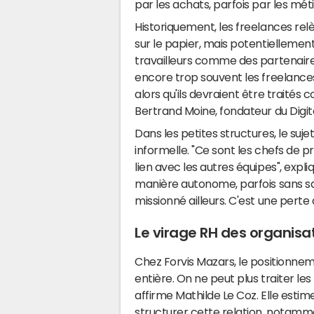
par les achats, parfois par les métie
Historiquement, les freelances re
sur le papier, mais potentiellement
travailleurs comme des partenaire
encore trop souvent les freelance
alors qu'ils devraient être traités
Bertrand Moine, fondateur du Digita
Dans les petites structures, le suj
informelle. "Ce sont les chefs de proj
lien avec les autres équipes", expl
manière autonome, parfois sans sav
missionné ailleurs. C'est une perte d
Le virage RH des organisa
Chez Forvis Mazars, le positionnemen
entière. On ne peut plus traiter l
affirme Mathilde Le Coz. Elle estim
structurer cette relation, notamme