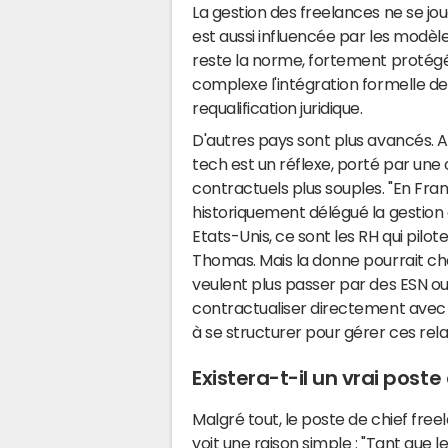
La gestion des freelances ne se jou
est aussi influencée par les modèles
reste la norme, fortement protégé p
complexe l'intégration formelle de
requalification juridique.
D'autres pays sont plus avancés. A
tech est un réflexe, porté par une 
contractuels plus souples. "En Fr
historiquement délégué la gestion 
Etats-Unis, ce sont les RH qui pilo
Thomas. Mais la donne pourrait ch
veulent plus passer par des ESN ou 
contractualiser directement avec 
à se structurer pour gérer ces rela
Existera-t-il un vrai poste
Malgré tout, le poste de chief fre
voit une raison simple : "Tant que 