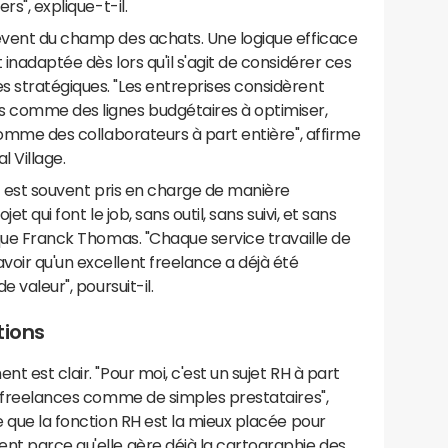
rs", explique-t-il.
lèvent du champ des achats. Une logique efficace
 inadaptée dès lors qu'il s'agit de considérer ces
s stratégiques. "Les entreprises considèrent
s comme des lignes budgétaires à optimiser,
 comme des collaborateurs à part entière", affirme
l Village.
et est souvent pris en charge de manière
et qui font le job, sans outil, sans suivi, et sans
ique Franck Thomas. "Chaque service travaille de
oir qu'un excellent freelance a déjà été
e valeur", poursuit-il.
tions
t est clair. "Pour moi, c'est un sujet RH à part
es freelances comme de simples prestataires",
e que la fonction RH est la mieux placée pour
nt parce qu'elle gère déjà la cartographie des