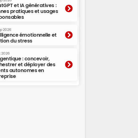
ep 2026
tGPT et IA génératives :
nes pratiques et usages
ponsables
ep 2026
elligence émotionnelle et
tion du stress
t 2026
agentique : concevoir,
hestrer et déployer des
nts autonomes en
reprise