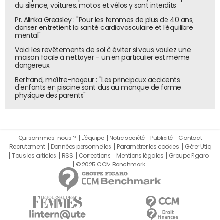
du silence, voitures, motos et vélos y sont interdits
Pr. Alinka Greasley : "Pour les femmes de plus de 40 ans,
danser entretient la santé cardiovasculaire et l'équilibre
mental"
Voici les revêtements de sol à éviter si vous voulez une
maison facile à nettoyer - un en particulier est même
dangereux
Bertrand, maître-nageur : "Les principaux accidents
d'enfants en piscine sont dus au manque de forme
physique des parents"
Qui sommes-nous ?
L'équipe
Notre société
Publicité
Contact
Recrutement
Données personnelles
Paramétrer les cookies
Gérer Utiq
Tous les articles
RSS
Corrections
Mentions légales
Groupe Figaro
© 2025 CCM Benchmark