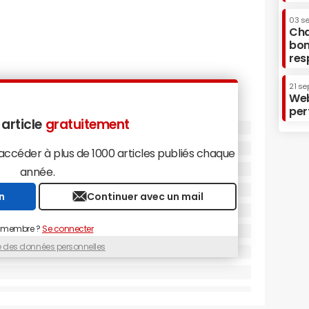
03 s
Cha
bon
res
21 se
Web
per
 article
gratuitement
céder à plus de 1000 articles publiés chaque
année.
n
Continuer avec un mail
 membre ?
Se connecter
ue des données personnelles