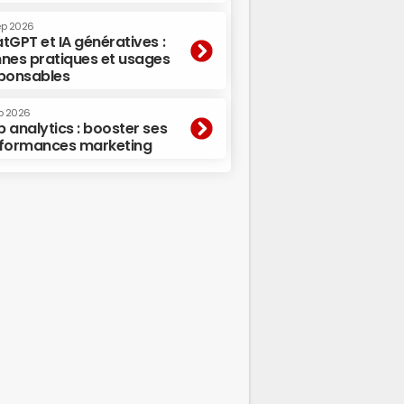
ep 2026
tGPT et IA génératives :
nes pratiques et usages
ponsables
p 2026
 analytics : booster ses
formances marketing