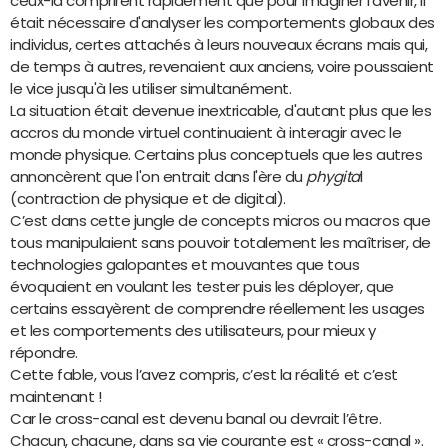
ceux-là comprirent rapidement que pour imaginer l'avenir, il
était nécessaire d'analyser les comportements globaux des
individus, certes attachés à leurs nouveaux écrans mais qui,
de temps à autres, revenaient aux anciens, voire poussaient
le vice jusqu'à les utiliser simultanément.
La situation était devenue inextricable, d'autant plus que les
accros du monde virtuel continuaient à interagir avec le
monde physique. Certains plus conceptuels que les autres
annoncèrent que l'on entrait dans l'ère du
phygita
l
(contraction de physique et de digital).
C’est dans cette jungle de concepts micros ou macros que
tous manipulaient sans pouvoir totalement les maîtriser, de
technologies galopantes et mouvantes que tous
évoquaient en voulant les tester puis les déployer, que
certains essayèrent de comprendre réellement les usages
et les comportements des utilisateurs, pour mieux y
répondre.
Cette fable, vous l’avez compris, c’est la réalité et c’est
maintenant !
Car le cross-canal est devenu banal ou devrait l’être.
Chacun, chacune, dans sa vie courante est « cross-canal ».