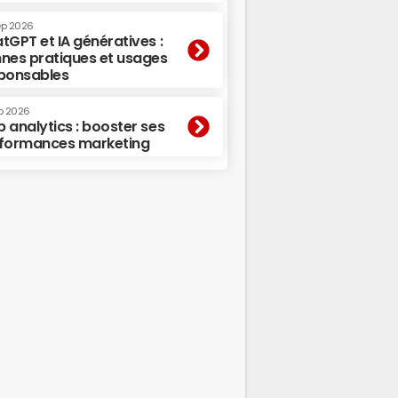
ep 2026
tGPT et IA génératives :
nes pratiques et usages
ponsables
p 2026
 analytics : booster ses
formances marketing