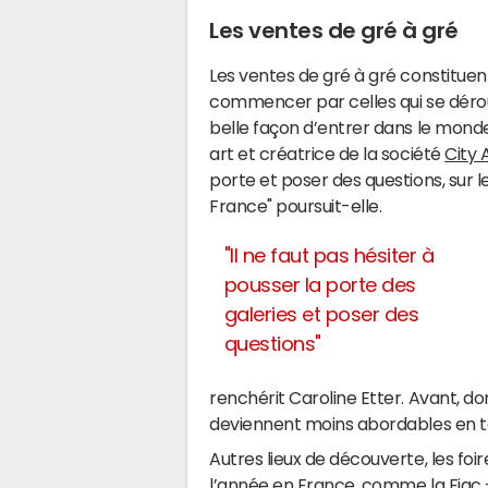
Les ventes de gré à gré
Les ventes de gré à gré constituen
commencer par celles qui se déroul
belle façon d’entrer dans le monde 
art et créatrice de la société
City 
porte et poser des questions, sur l
France" poursuit-elle.
"Il ne faut pas hésiter à
pousser la porte des
galeries et poser des
questions"
renchérit Caroline Etter. Avant, do
deviennent moins abordables en t
Autres lieux de découverte, les foir
l’année en France, comme la Fiac 