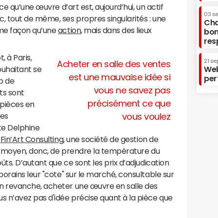
ce qu’une œuvre d’art est, aujourd’hui, un actif
03 s
 tout de même, ses propres singularités : une
Cha
me façon qu’une
action
, mais dans des lieux
bon
res
 à Paris,
21 se
Acheter en salle des ventes
ouhaitant se
Web
est une mauvaise idée si
per
op de
vous ne savez pas
ts sont
précisément ce que
 pièces en
des
vous voulez
e Delphine
e
Fin’Art Consulting
, une société de gestion de
nt moyen, donc, de prendre la température du
ts. D’autant que ce sont les prix d’adjudication
orains leur "cote" sur le marché, consultable sur
En revanche, acheter une œuvre en salle des
 n’avez pas d'idée précise quant à la pièce que