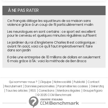
À NE PAS RATER
Ce Français déloge les squatteurs de sa maison sans
violence grâce à un coup de fil particulièrement malin
Les neurologues en sont certains : ce sport est excellent
pour le cerveau et quelques minutes régulières suffisent
Le jardinier du roi d'Angleterre Charles III est catégorique :
avant fin août, voici ce qu'il faut impérativement faire
dans son jardin
Il crée une entreprise de 10 millions de dollars en seulement
6 mois grâce à l'IA : voici la méthode de Ben Broca
Qui sommes-nous ?
L'équipe
Notre société
Publicité
Contact
Recrutement
Données personnelles
Paramétrer les cookies
Gérer Utiq
Tous les articles
RSS
Corrections
Mentions légales
Groupe Figaro
© 2025 CCM Benchmark