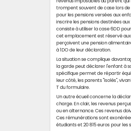
revenus imposables du parent qui 
trompent souvent de case lors de la
pour les pensions versées aux enfa
inscrire les pensions destinées au
consiste à utiliser la case 6DD pou
cet emplacement est réservé aux "a
perçoivent une pension alimentair
à 1DO de leur déclaration.
La situation se complique davantag
la garde peut déclarer l'enfant à 
spécifique permet de répartir équi
leur côté, les parents "isolés", viv
T du formulaire.
Un autre écueil concerne la déclar
charge. En clair, les revenus perçu
ou en alternance. Ces revenus doi
Ces rémunérations sont exonérées 
étudiants et 20 815 euros pour les