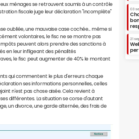
reux ménages se retrouvent soumis à un contrôle
03 s
nistration fiscale juge leur déclaration "incomplète"
Cha
bon
res
se oubliée, une mauvaise case cochée... même si
cément volontaires, le fisc ne se montre pas
21 se
s impôts peuvent alors prendre des sanctions à
Web
per
s en leur infligeant des pénalités
 graves, le fisc peut augmenter de 40% le montant
rents qui commentent le plus d'erreurs chaque
laration ses informations personnelles, celles
joint n'est pas chose aisée. Cela revient à
es différentes. La situation se corse d'autant
age, un divorce, une garde alternée, des frais de