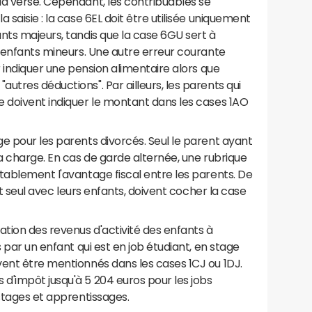
la verse. Cependant, les contribuables se
 saisie : la case 6EL doit être utilisée uniquement
nts majeurs, tandis que la case 6GU sert à
x enfants mineurs. Une autre erreur courante
r indiquer une pension alimentaire alors que
utres déductions". Par ailleurs, les parents qui
e doivent indiquer le montant dans les cases 1AO
e pour les parents divorcés. Seul le parent ayant
sa charge. En cas de garde alternée, une rubrique
tablement l'avantage fiscal entre les parents. De
ant seul avec leurs enfants, doivent cocher la case
ation des revenus d'activité des enfants à
s par un enfant qui est en job étudiant, en stage
vent être mentionnés dans les cases 1CJ ou 1DJ.
d'impôt jusqu'à 5 204 euros pour les jobs
 stages et apprentissages.