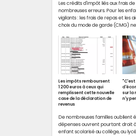
Les crédits d'impôt liés aux frais 
nombreuses erreurs. Pour les enfan
vigilants : les frais de repas et l
choix du mode de garde (CMG) ne d
Les impôts remboursent
"C'est
1 200 euros à ceux qui
d'éco
remplissent cette nouvelle
sur la
case de la déclaration de
n'y pe
revenus
De nombreuses familles oublient ég
dépenses ouvrent pourtant droit à 
enfant scolarisé au collège, au lyc