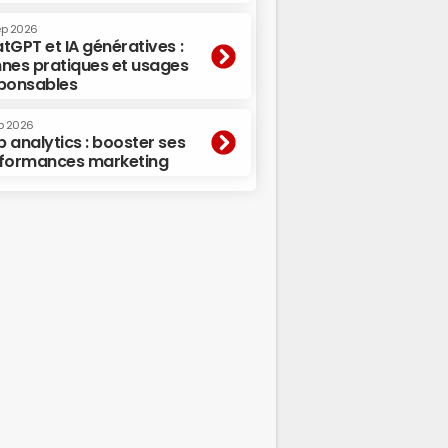
ep 2026
tGPT et IA génératives :
nes pratiques et usages
ponsables
p 2026
 analytics : booster ses
formances marketing