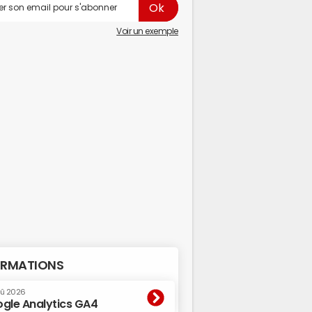
Voir un exemple
RMATIONS
oû 2026
gle Analytics GA4