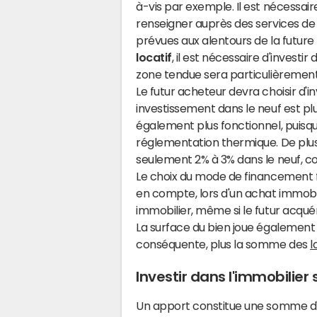
à-vis par exemple. Il est nécessai
renseigner auprès des services de
prévues aux alentours de la future 
locatif
, il est nécessaire d'investi
zone tendue sera particulièremen
Le futur acheteur devra choisir d'inv
investissement dans le neuf est p
également plus fonctionnel, puisq
réglementation thermique. De plus,
seulement 2% à 3% dans le neuf, co
Le choix du mode de financement 
en compte, lors d'un achat immobil
immobilier, même si le futur acqu
La surface du bien joue également u
conséquente, plus la somme des
l
Investir dans l'immobilier
Un apport constitue une somme d'a