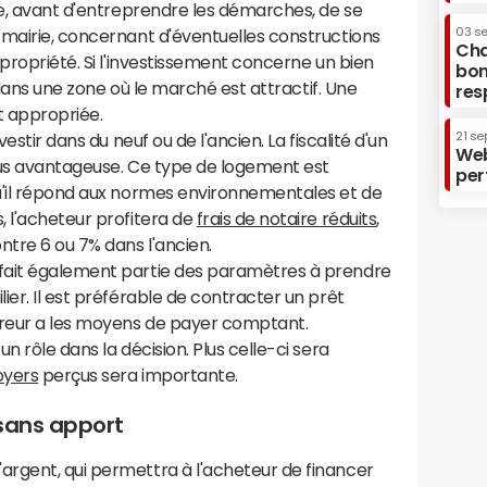
re, avant d'entreprendre les démarches, de se
03 s
 mairie, concernant d'éventuelles constructions
Cha
propriété. Si l'investissement concerne un bien
bon
r dans une zone où le marché est attractif. Une
res
t appropriée.
21 se
estir dans du neuf ou de l'ancien. La fiscalité d'un
Web
lus avantageuse. Ce type de logement est
per
u'il répond aux normes environnementales et de
 l'acheteur profitera de
frais de notaire réduits
,
ntre 6 ou 7% dans l'ancien.
fait également partie des paramètres à prendre
ier. Il est préférable de contracter un prêt
éreur a les moyens de payer comptant.
n rôle dans la décision. Plus celle-ci sera
oyers
perçus sera importante.
 sans apport
rgent, qui permettra à l'acheteur de financer