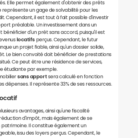
ités. Elle permet également d'obtenir des prêts
e représente un gage de solvabilité pour les
 Cependant, il est tout à fait possible d'investir
pport préalable. Un investissement dans un
 bénéficier d'un prêt sans accord, puisqu'il est
 revenus
locatifs
perçus. Cependant, le futur
ue un projet fiable, ainsi qu'un dossier solide,
êt. Le bien convoité doit bénéficier de prestations
 situé. Ce peut être une résidence de services,
 étudiante par exemple.
mobilier
sans apport
sera calculé en fonction
es dépenses. Il représente 33% de ses ressources.
locatif
lusieurs avantages, ainsi qu'une fiscalité
réduction d'impôt, mais également de se
n patrimoine. Il constitue également un
eable, issu des loyers perçus. Cependant, le