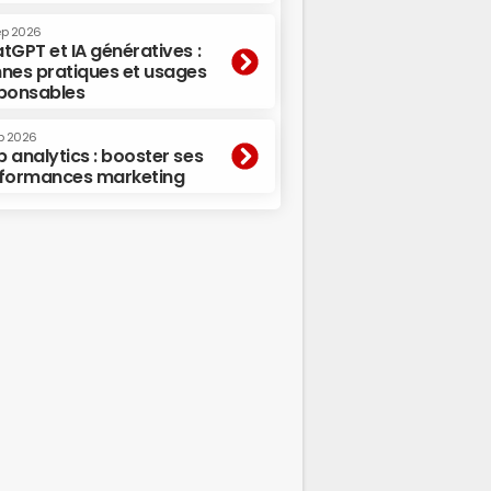
ep 2026
tGPT et IA génératives :
nes pratiques et usages
ponsables
p 2026
 analytics : booster ses
formances marketing