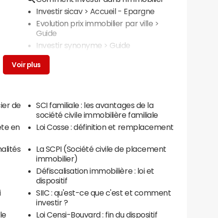
Investir sicav
> Accueil - Epargne
Evolution prix immobilier par ville
>
Guide
Investir synonyme
> Guide
ier de
SCI familiale : les avantages de la
société civile immobilière familiale
ête en
Loi Cosse : définition et remplacement
alités
La SCPI (Société civile de placement
immobilier)
Défiscalisation immobilière : loi et
dispositif
i
SIIC : qu'est-ce que c'est et comment
investir ?
le
Loi Censi-Bouvard : fin du dispositif