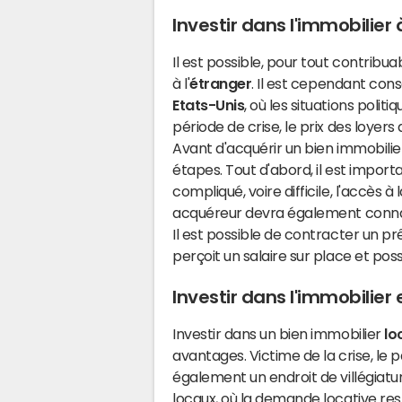
Investir dans l'immobilier 
Il est possible, pour tout contribu
à l'
étranger
. Il est cependant cons
Etats-Unis
, où les situations polit
période de crise, le prix des loyer
Avant d'acquérir un bien immobilier 
étapes. Tout d'abord, il est import
compliqué, voire difficile, l'accès à
acquéreur devra également connaî
Il est possible de contracter un prê
perçoit un salaire sur place et po
Investir dans l'immobilier
Investir dans un bien immobilier
lo
avantages. Victime de la crise, le 
également un endroit de villégiatu
locaux, où la demande locative res