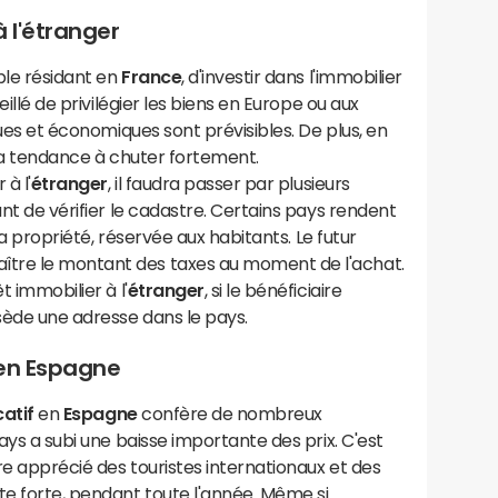
à l'étranger
able résidant en
France
, d'investir dans l'immobilier
eillé de privilégier les biens en Europe ou aux
iques et économiques sont prévisibles. De plus, en
s a tendance à chuter fortement.
à l'
étranger
, il faudra passer par plusieurs
ant de vérifier le cadastre. Certains pays rendent
 la propriété, réservée aux habitants. Le futur
tre le montant des taxes au moment de l'achat.
t immobilier à l'
étranger
, si le bénéficiaire
ssède une adresse dans le pays.
 en Espagne
catif
en
Espagne
confère de nombreux
pays a subi une baisse importante des prix. C'est
re apprécié des touristes internationaux et des
te forte, pendant toute l'année. Même si