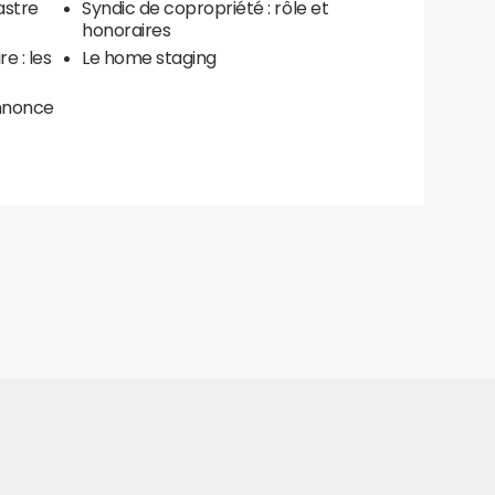
astre
Syndic de copropriété : rôle et
honoraires
e : les
Le home staging
annonce