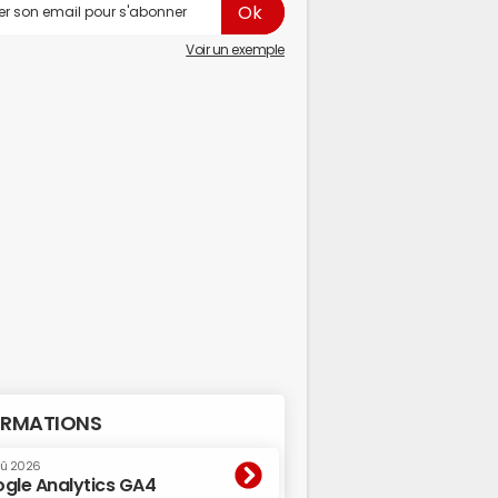
Voir un exemple
RMATIONS
oû 2026
gle Analytics GA4