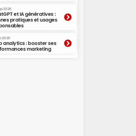
ep 2026
tGPT et IA génératives :
nes pratiques et usages
ponsables
p 2026
 analytics : booster ses
formances marketing