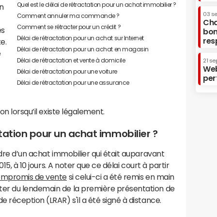
Quel est le délai de rétractation pour un achat immobilier ?
un
03 s
Comment annuler ma commande ?
Cha
Comment se rétracter pour un crédit ?
és
bon
Délai de rétractation pour un achat sur Internet
res
e.
Délai de rétractation pour un achat en magasin
e
Délai de rétractation et vente à domicile
21 se
Web
Délai de rétractation pour une voiture
per
Délai de rétractation pour une assurance
on lorsqu’il existe légalement.
ctation pour un achat immobilier ?
adre d’un achat immobilier qui était auparavant
015, à 10 jours. A noter que ce délai court à partir
compromis de vente
si celui-ci a été remis en main
er du lendemain de la première présentation de
 réception (LRAR) s'il a été signé à distance.