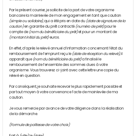
Par le présent courrier, je sollicite de la part de votre organisme
bancaire la mainlevée de mon engagement en tant que caution
(simple ou solidaire)
, qui a été pris en date du
(date de signature de la
caution)
en garantie du prêt contracté
(numéro de prêt)
pour le
compte de
(nom du bénéficiaire du prêt)
et pour un montant de
(montant initial du prêt)
euros.
En effet, d’après le relevé annuel d’information concernant l’état du
remboursement de l’emprunt reçu le
(date de réception du relevé)
, il
apparaît que
(nom du bénéficiaire du prêt)
a finalisé le
remboursement de l’ensemble des sommes dues à votre
organisme. Vous trouverez ci-joint avec cette lettre une copie du
relevé en question.
Par conséquent, je souhaite recevoir le plus rapidement possible et
par tout moyen à votre convenance l’acte de mainlevée de ma
caution.
Je vous remercie par avance de votre diligence dans la réalisation
de la démarche.
(Formule de politesse de votre choix)
Fait à
(ville)
, le
(date)