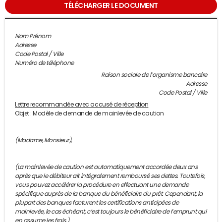
TÉLÉCHARGER LE DOCUMENT
Nom Prénom
Adresse
Code Postal / Ville
Numéro de téléphone
Raison sociale de l’organisme bancaire
Adresse
Code Postal / Ville
Lettre recommandée avec accusé de réception
Objet : Modèle de demande de mainlevée de caution
(Madame, Monsieur)
,
(La mainlevée de caution est automatiquement accordée deux ans
après que le débiteur ait intégralement remboursé ses dettes. Toutefois,
vous pouvez accélérer la procédure en effectuant une demande
spécifique auprès de la banque du bénéficiaire du prêt. Cependant, la
plupart des banques facturent les certifications anticipées de
mainlevée, le cas échéant, c’est toujours le bénéficiaire de l’emprunt qui
en assume les frais.)