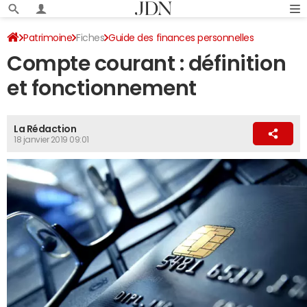
Patrimoine
Fiches
Guide des finances personnelles
Compte courant : définition
Banque - assurance
Relations avec sa banque
et fonctionnement
La Rédaction
18 janvier 2019 09:01