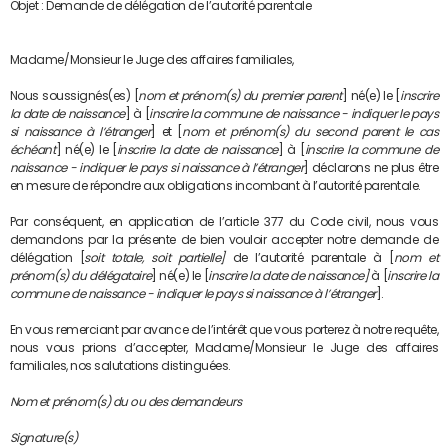
Objet : Demande de délégation de l’autorité parentale
Madame/Monsieur le Juge des affaires familiales,
Nous soussignés(es) [
nom et prénom(s) du premier parent
] né(e) le [
inscrire
la date de naissance
] à [
inscrire la commune de naissance - indiquer le pays
si naissance à l’étranger
] et [
nom et prénom(s) du second parent le cas
échéant
] né(e) le [
inscrire la date de naissance
] à [
inscrire la commune de
naissance - indiquer le pays si naissance à l’étranger
] déclarons ne plus être
en mesure de répondre aux obligations incombant à l’autorité parentale.
Par conséquent, en application de l’article 377 du Code civil, nous vous
demandons par la présente de bien vouloir accepter notre demande de
délégation [
soit totale, soit partielle
]
de l’autorité parentale à [
nom et
prénom(s) du
délégataire
] né(e) le [
inscrire la date de naissance]
à [
inscrire la
commune de naissance - indiquer le pays si naissance à l’étranger
].
En vous remerciant par avance de l’intérêt que vous porterez à notre requête,
nous vous prions d’accepter, Madame/Monsieur le Juge des affaires
familiales, nos salutations distinguées.
Nom et prénom(s) du ou des demandeurs
Signature(s)