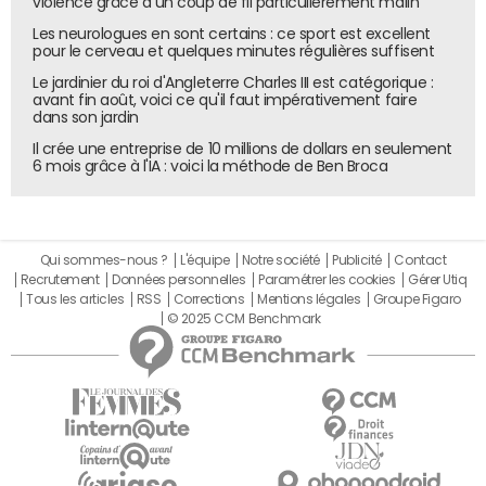
violence grâce à un coup de fil particulièrement malin
Les neurologues en sont certains : ce sport est excellent
pour le cerveau et quelques minutes régulières suffisent
Le jardinier du roi d'Angleterre Charles III est catégorique :
avant fin août, voici ce qu'il faut impérativement faire
dans son jardin
Il crée une entreprise de 10 millions de dollars en seulement
6 mois grâce à l'IA : voici la méthode de Ben Broca
Qui sommes-nous ?
L'équipe
Notre société
Publicité
Contact
Recrutement
Données personnelles
Paramétrer les cookies
Gérer Utiq
Tous les articles
RSS
Corrections
Mentions légales
Groupe Figaro
© 2025 CCM Benchmark