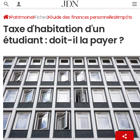
Patrimoine
Fiches
Guide des finances personnelles
Impôts
Taxe d'habitation d'un
Impôts locaux
étudiant : doit-il la payer ?
La Rédaction
20 juillet 2021 18:43