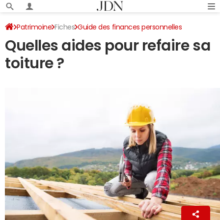
Patrimoine
Fiches
Guide des finances personnelles
Quelles aides pour refaire sa
Aides financières
toiture ?
La Rédaction
10 juillet 2019 16:51