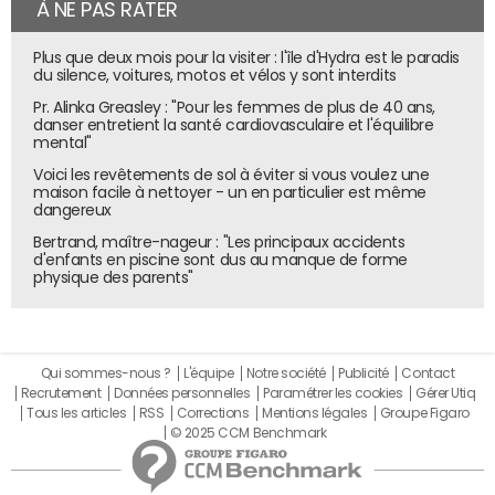
À NE PAS RATER
Plus que deux mois pour la visiter : l'île d'Hydra est le paradis
du silence, voitures, motos et vélos y sont interdits
Pr. Alinka Greasley : "Pour les femmes de plus de 40 ans,
danser entretient la santé cardiovasculaire et l'équilibre
mental"
Voici les revêtements de sol à éviter si vous voulez une
maison facile à nettoyer - un en particulier est même
dangereux
Bertrand, maître-nageur : "Les principaux accidents
d'enfants en piscine sont dus au manque de forme
physique des parents"
Qui sommes-nous ?
L'équipe
Notre société
Publicité
Contact
Recrutement
Données personnelles
Paramétrer les cookies
Gérer Utiq
Tous les articles
RSS
Corrections
Mentions légales
Groupe Figaro
© 2025 CCM Benchmark